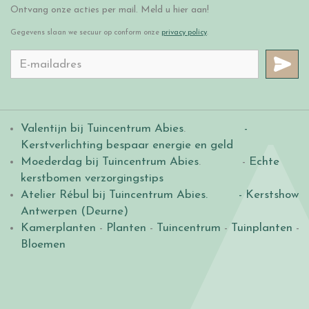
Ontvang onze acties per mail. Meld u hier aan!
Gegevens slaan we secuur op conform onze
privacy policy
.
Valentijn bij Tuincentrum Abies
.
-
Kerstverlichting bespaar energie en geld
Moederdag bij Tuincentrum Abies
. -
Echte
kerstbomen verzorgingstips
Atelier Rébul bij Tuincentrum Abies.
- Kerstshow
Antwerpen (Deurne)
Kamerplanten
-
Planten
-
Tuincentrum
-
Tuinplanten
-
Bloemen