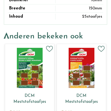
Diameter
10mm
Breedte
150mm
Inhoud
25staafjes
Anderen bekeken ook
DCM
DCM
Meststofstaafjes
Meststofstaafjes
Groenten & Kruiden
Bloeiende Planten 25