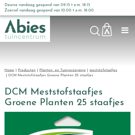
G
Deurne vandaag geopend van
09:15
t.e.m.
18:15
a
Zoersel vandaag geopend van
10:00
t.e.m.
18:00
n
a
a
r
c
o
n
t
Home
Producten
Planten- en Tuinverzorging
meststofstaafjes
e
DCM Meststofstaafjes Groene Planten 25 staafjes
n
t
DCM Meststofstaafjes
Groene Planten 25 staafjes