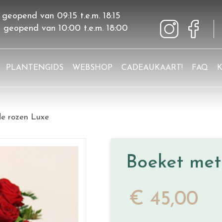
 geopend van
09:15
t.e.m.
18:15
g geopend van
10:00
t.e.m.
18:00
PLANTENGIDS
WEBSHOP
CADEAUKAART!
FAQ
e rozen Luxe
Boeket met
€
45
,
00