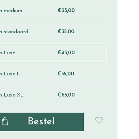
en medium
€
25
,
00
n standaard
€
35
,
00
n Luxe
€
45
,
00
n Luxe L
€
55
,
00
en Luxe XL
€
65
,
00