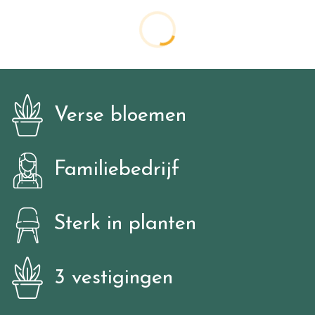
Verse bloemen
Familiebedrijf
Sterk in planten
3 vestigingen