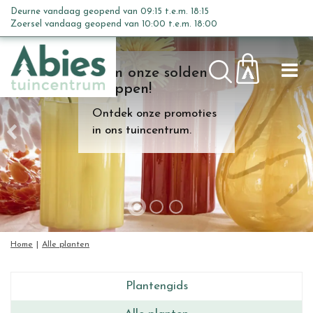
G
Deurne vandaag geopend van
09:15
t.e.m.
18:15
a
Zoersel vandaag geopend van
10:00
t.e.m.
18:00
n
a
Kom onze solden
a
shoppen!
r
c
Ontdek onze promoties
o
in ons tuincentrum.
n
t
e
n
t
Home
Alle planten
Plantengids