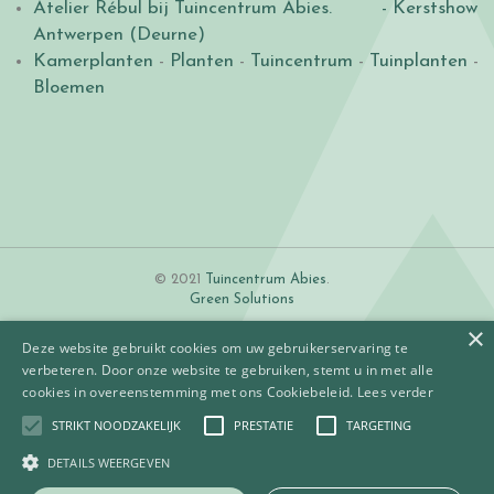
Atelier Rébul bij Tuincentrum Abies.
- Kerstshow
Antwerpen (Deurne)
Kamerplanten
-
Planten
-
Tuincentrum
-
Tuinplanten
-
Bloemen
© 2021
Tuincentrum Abies
.
Green Solutions
×
Deze website gebruikt cookies om uw gebruikerservaring te
verbeteren. Door onze website te gebruiken, stemt u in met alle
cookies in overeenstemming met ons Cookiebeleid.
Lees verder
STRIKT NOODZAKELIJK
PRESTATIE
TARGETING
Algemene voorwaarden
Betaalinformatie
DETAILS WEERGEVEN
Privacy policy