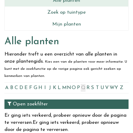
Alle planten
Zoek op tuintype
Mijn planten
Alle planten
Hieronder treft u een overzicht van alle planten in
onze plantengids.
Kies een van de planten voor meer informatie. U
kunt met de zoekfunctie op de vorige pagina ook gericht zoeken op
kenmerken van planten.
A
B
C
D
E
F
G
H
I
J
K
L
M
N
O
P
Q
R
S
T
U
V
W
Y
Z
Open zoekfilter
Er ging iets verkeerd, probeer opnieuw door de pagina
te verversen.
Er ging iets verkeerd, probeer opnieuw
door de pagina te verversen.