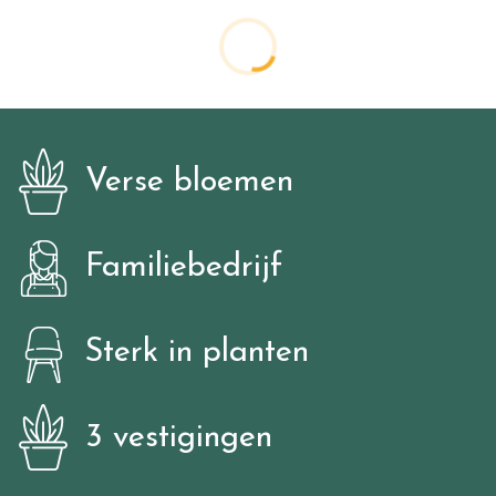
Verse bloemen
Familiebedrijf
Sterk in planten
3 vestigingen