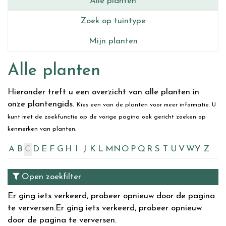
Alle planten
Zoek op tuintype
Mijn planten
Alle planten
Hieronder treft u een overzicht van alle planten in
onze plantengids.
Kies een van de planten voor meer informatie. U
kunt met de zoekfunctie op de vorige pagina ook gericht zoeken op
kenmerken van planten.
A
B
C
D
E
F
G
H
I
J
K
L
M
N
O
P
Q
R
S
T
U
V
W
Y
Z
Open zoekfilter
Er ging iets verkeerd, probeer opnieuw door de pagina
te verversen.
Er ging iets verkeerd, probeer opnieuw
door de pagina te verversen.