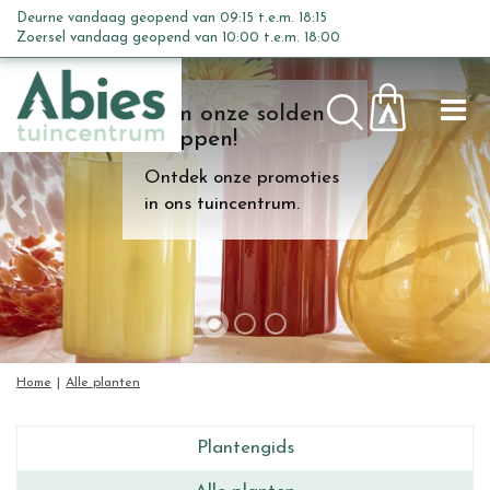
G
Deurne vandaag geopend van
09:15
t.e.m.
18:15
a
Zoersel vandaag geopend van
10:00
t.e.m.
18:00
n
a
Kom onze solden
a
shoppen!
r
c
Ontdek onze promoties
o
in ons tuincentrum.
n
t
e
n
t
Home
Alle planten
Plantengids