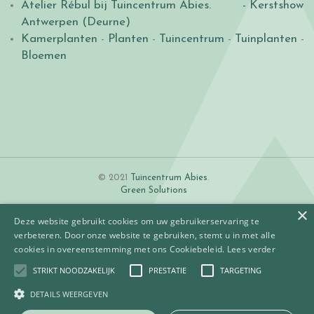
Atelier Rébul bij Tuincentrum Abies.
- Kerstshow
Antwerpen (Deurne)
Kamerplanten
-
Planten
-
Tuincentrum
-
Tuinplanten
-
Bloemen
© 2021
Tuincentrum Abies
.
Green Solutions
×
Deze website gebruikt cookies om uw gebruikerservaring te
verbeteren. Door onze website te gebruiken, stemt u in met alle
cookies in overeenstemming met ons Cookiebeleid.
Lees verder
STRIKT NOODZAKELIJK
PRESTATIE
TARGETING
Algemene voorwaarden
Betaalinformatie
DETAILS WEERGEVEN
Privacy policy