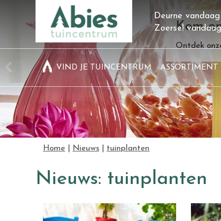
Ga
Deurne vandaag
naar
Kom on
Zoersel vandaa
content
Ontdek onze
VIND JE TUINCENTRUM
ASSORTIMENT
Home
Nieuws
tuinplanten
Nieuws: tuinplanten