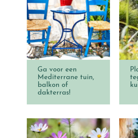
Ga voor een
Pl
Mediterrane tuin,
te
balkon of
ku
dakterras!