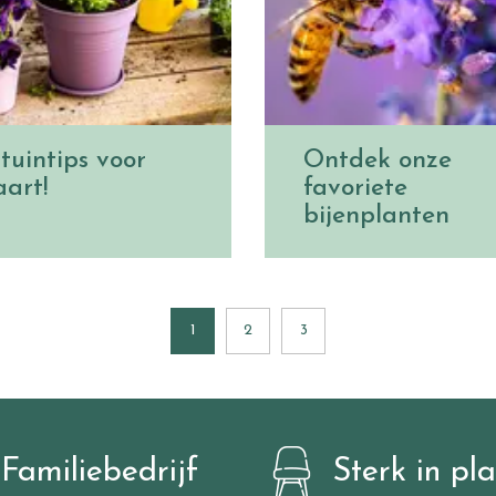
 tuintips voor
Ontdek onze
art!
favoriete
bijenplanten
1
2
3
Familiebedrijf
Sterk in pl