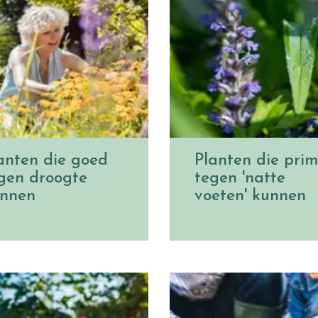
anten die goed
Planten die pri
gen droogte
tegen 'natte
nnen
voeten' kunnen