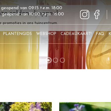
 geopend van
09:15
t.e.m.
18:00
ze solden shoppen!
g geopend van
10:00
t.e.m.
16:00
 promoties in ons tuincentrum.
PLANTENGIDS
WEBSHOP
CADEAUKAART!
FAQ