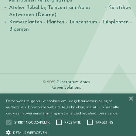
kerstbomen verzorgingstips
Atelier Rébul bij Tuincentrum Abies.
- Kerstshow
Antwerpen (Deurne)
Kamerplanten
-
Planten
-
Tuincentrum
-
Tuinplanten
-
Bloemen
© 2021
Tuincentrum Abies
.
Green Solutions
×
Deze website gebruikt cookies om uw gebruikerservaring te
verbeteren. Door onze website te gebruiken, stemt u in met alle
cookies in overeenstemming met ons Cookiebeleid.
Lees verder
STRIKT NOODZAKELIJK
PRESTATIE
TARGETING
Algemene voorwaarden
Betaalinformatie
DETAILS WEERGEVEN