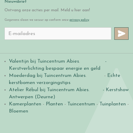
Nieuwsbrief
Ontvang onze acties per mail. Meld u hier aan!
Gegevens slaan we secuur op conform onze
privacy policy
.
Valentijn bij Tuincentrum Abies
.
-
Kerstverlichting bespaar energie en geld
Moederdag bij Tuincentrum Abies
. -
Echte
kerstbomen verzorgingstips
Atelier Rébul bij Tuincentrum Abies.
- Kerstshow
Antwerpen (Deurne)
Kamerplanten
-
Planten
-
Tuincentrum
-
Tuinplanten
-
Bloemen