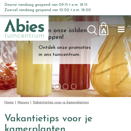
G
Deurne vandaag geopend van
09:15
t.e.m.
18:15
a
Zoersel vandaag geopend van
10:00
t.e.m.
18:00
n
a
Kom onze solden
a
shoppen!
r
c
Ontdek onze promoties
o
in ons tuincentrum.
n
t
e
n
t
Home
Nieuws
Vakantietips voor je kamerplanten
Vakantietips voor je
kamerplanten