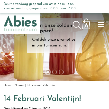
G
Deurne vandaag geopend van
09:15
t.e.m.
18:00
a
Zoersel vandaag geopend van
10:00
t.e.m.
16:00
n
a
Kom onze solden
a
shoppen!
r
c
Ontdek onze promoties
o
in ons tuincentrum.
n
t
e
n
t
Home
Nieuws
14 Februari Valentijn!
14 Februari Valentijn!
Gepubliceerd op
31 januari 2018