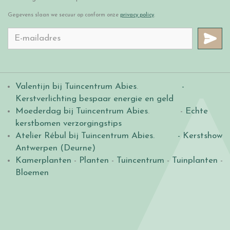
Gegevens slaan we secuur op conform onze
privacy policy
.
Valentijn bij Tuincentrum Abies
.
-
Kerstverlichting bespaar energie en geld
Moederdag bij Tuincentrum Abies
. -
Echte
kerstbomen verzorgingstips
Atelier Rébul bij Tuincentrum Abies.
- Kerstshow
Antwerpen (Deurne)
Kamerplanten
-
Planten
-
Tuincentrum
-
Tuinplanten
-
Bloemen