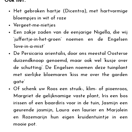
Ook lief:
Het gebroken hartje (Dicentra), met hartvormige
bloempjes in wit of roze
Vergeet-me-nietjes
Een zakje zaden van de eenjarige Nigella, die wij
‘juffertje-in-het-groen’ noemen en de Engelsen
‘love-in-a-mist’
De Persicaria orientalis, door ons meestal Oosterse
duizendknoop genoemd, maar ook wel ‘kusje over
de schutting’. De Engelsen noemen deze tuinplant
met sierlijke bloemaren ‘kiss me over the garden
gate’
Of schenk uw Roos een struik-, klim- of pioenroos,
Margriet de gelijknamige vaste plant, Iris een bos
irissen of een baardiris voor in de tuin, Jasmijn een
geurende jasmijn, Laura een laurier en Marjolein
en Rozemarijn hun eigen kruidentuintje in een
mooie pot.