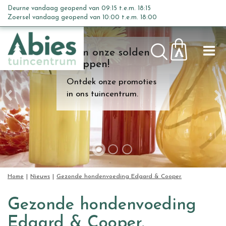
G
Deurne vandaag geopend van
09:15
t.e.m.
18:15
a
Zoersel vandaag geopend van
10:00
t.e.m.
18:00
n
a
Kom onze solden
a
shoppen!
r
c
Ontdek onze promoties
o
in ons tuincentrum.
n
t
e
n
t
Home
Nieuws
Gezonde hondenvoeding Edgard & Cooper.
Gezonde hondenvoeding
Edgard & Cooper.