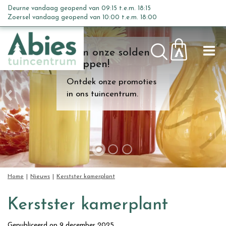
G
Deurne vandaag geopend van
09:15
t.e.m.
18:15
a
Zoersel vandaag geopend van
10:00
t.e.m.
18:00
n
a
Kom onze solden
a
shoppen!
r
c
Ontdek onze promoties
o
in ons tuincentrum.
n
t
e
n
t
Home
Nieuws
Kerstster kamerplant
Kerstster kamerplant
Gepubliceerd op
9 december 2025