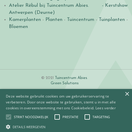
Atelier Rébul bij Tuincentrum Abies.
- Kerstshow
Antwerpen (Deurne)
Kamerplanten
-
Planten
-
Tuincentrum
-
Tuinplanten
-
Bloemen
© 2021
Tuincentrum Abies
.
Green Solutions
×
Deze website gebruikt cookies om uw gebruikerservaring te
verbeteren. Door onze website te gebruiken, stemt u in met alle
cookies in overeenstemming met ons Cookiebeleid.
Lees verder
STRIKT NOODZAKELIJK
PRESTATIE
TARGETING
Algemene voorwaarden
Betaalinformatie
DETAILS WEERGEVEN
Privacy policy