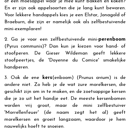
of een moesappel waar je mee kunt bakken en koken?
En er zijn ook appelsoorten die je lang kunt bewaren.
Voor lekkere handappels kies je een Elstar, Jonagold of
Braeburn, die zijn er namelijk ook als zelfbestuivende
mini-exemplaren!
2. Ga je voor een zelfbestuivende mini-
perenboom
(Pyrus communis)? Dan kun je kiezen voor hand- of
stoofperen. De Gieser Wildeman geeft lekkere
stoofpeertjes, de 'Doyenne du Comice' smakelijke
handperen.
3. Ook de ene
kers
(enboom) (Prunus avium) is de
andere niet. Zo heb je de wat zure morelkersen, die
geschikt zijn om in te maken, en de zoetsappige kersen
die je zo uit het handje eet. De meeste kersenbomen
worden vrij groot, maar de mini zelfbestuiver
'Morrellenfeuer' (de naam zegt het al) geeft
morelkersen en groeit langzaam, waardoor je hem
nauwelijks hoeft te snoeien.