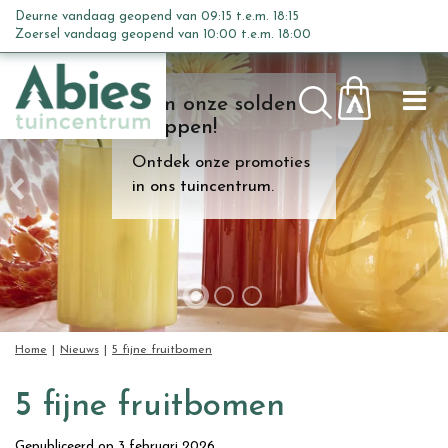
G
Deurne vandaag geopend van
09:15
t.e.m.
18:15
a
Zoersel vandaag geopend van
10:00
t.e.m.
18:00
n
a
Kom onze solden
a
shoppen!
r
c
Ontdek onze promoties
o
in ons tuincentrum.
n
t
e
n
t
Home
Nieuws
5 fijne fruitbomen
5 fijne fruitbomen
Gepubliceerd op
3 februari 2026