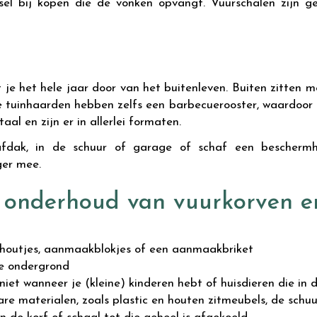
sel bij kopen die de vonken opvangt. Vuurschalen zijn g
 je het hele jaar door van het buitenleven. Buiten zitten 
ge tuinhaarden hebben zelfs een barbecuerooster, waardoor 
taal en zijn er in allerlei formaten.
 afdak, in de schuur of garage of schaf een bescher
ger mee.
n onderhoud van vuurkorven e
houtjes, aanmaakblokjes of een aanmaakbriket
le ondergrond
iet wanneer je (kleine) kinderen hebt of huisdieren die in 
are materialen, zoals plastic en houten zitmeubels, de schu