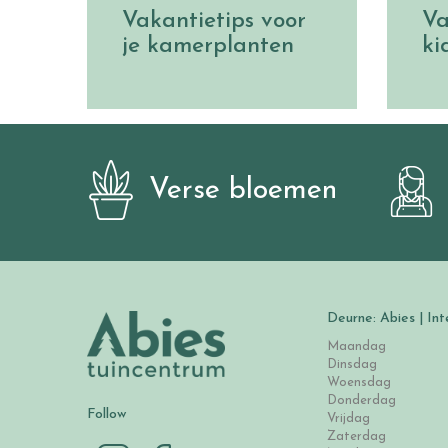
Vakantietips voor
Va
je kamerplanten
ki
Verse bloemen
Deurne: Abies | Int
Maandag
Dinsdag
Woensdag
Donderdag
Follow
Vrijdag
Zaterdag