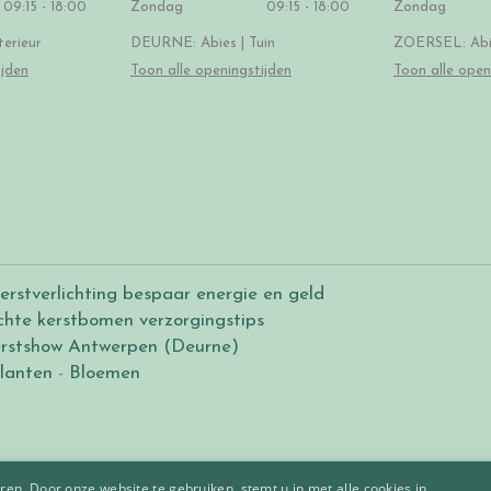
09:15 - 18:00
Zondag
09:15 - 18:00
Zondag
erieur
DEURNE: Abies | Tuin
ZOERSEL: Abie
ijden
Toon alle openingstijden
Toon alle open
erstverlichting bespaar energie en geld
chte kerstbomen verzorgingstips
rstshow Antwerpen (Deurne)
lanten
-
Bloemen
en. Door onze website te gebruiken, stemt u in met alle cookies in