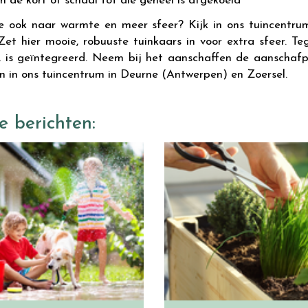
de korf of schaal tot die geheel is afgekoeld
e ook naar warmte en meer sfeer? Kijk in ons tuincentr
Zet hier mooie, robuuste tuinkaars in voor extra sfeer. T
 is geïntegreerd. Neem bij het aanschaffen de aanschafprij
en in ons tuincentrum in Deurne (Antwerpen) en Zoersel.
e berichten: