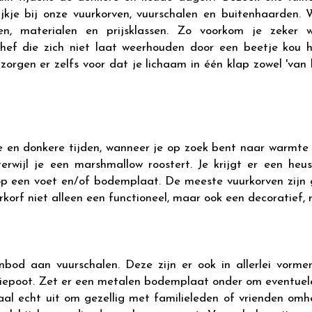
kje bij onze vuurkorven, vuurschalen en buitenhaarden. 
ten, materialen en prijsklassen. Zo voorkom je zeker 
 chef die zich niet laat weerhouden door een beetje kou
zorgen er zelfs voor dat je lichaam in één klap zowel 'van 
en donkere tijden, wanneer je op zoek bent naar warmte en
rwijl je een marshmallow roostert. Je krijgt er een heu
op een voet en/of bodemplaat. De meeste vuurkorven zijn 
urkorf niet alleen een functioneel, maar ook een decoratief, 
bod aan vuurschalen. Deze zijn er ook in allerlei vorme
driepoot. Zet er een metalen bodemplaat onder om eventuele
aal echt uit om gezellig met familieleden of vrienden omhe