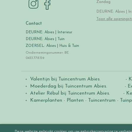
Zondag
DEURNE: Abies | Int
Toon alle openingst
Contact
DEURNE: Abies | Interieur
DEURNE: Abies | Tuin
ZOERSEL: Abies | Huis & Tuin
Ondernemingsnummer: BE
0433.778.159
Valentijn bij Tuincentrum Abies
.
- K
Moederdag bij Tuincentrum Abies
. -
E
Atelier Rébul bij Tuincentrum Abies.
- Ke
Kamerplanten
-
Planten
-
Tuincentrum
-
Tuinp
Deze website gebruikt cookies om uw gebruikerservaring te verbeter