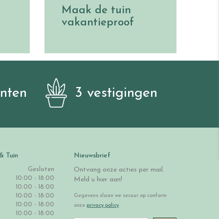
Maak de tuin
vakantieproof
anten
3 vestigingen
& Tuin
Nieuwsbrief
Gesloten
Ontvang onze acties per mail.
10:00 - 18:00
Meld u hier aan!
10:00 - 18:00
10:00 - 18:00
Gegevens slaan we secuur op conform
10:00 - 18:00
onze
privacy policy
.
10:00 - 18:00