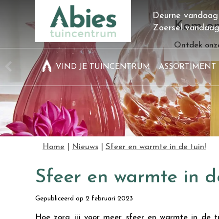
Ga
Deurne vandaag
naar
Kom on
Zoersel vandaa
content
Ontdek onze
VIND JE TUINCENTRUM
ASSORTIMENT
Home
Nieuws
Sfeer en warmte in de tuin!
Sfeer en warmte in de
Gepubliceerd op
2 februari 2023
Hoe zorg jij voor meer sfeer en warmte in de 