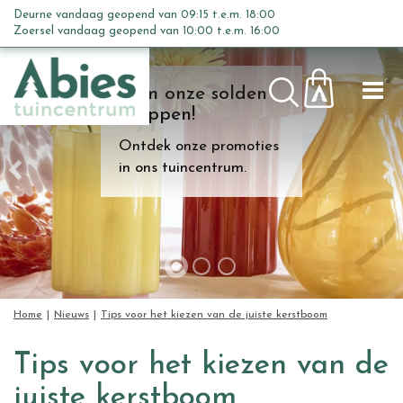
G
Deurne vandaag geopend van
09:15
t.e.m.
18:00
a
Zoersel vandaag geopend van
10:00
t.e.m.
16:00
n
a
Kom onze solden
a
shoppen!
r
c
Ontdek onze promoties
o
in ons tuincentrum.
n
t
e
n
t
Home
Nieuws
Tips voor het kiezen van de juiste kerstboom
Tips voor het kiezen van de
juiste kerstboom