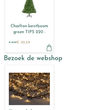
Charlton kerstboom
groen TIPS 220 -
h120xd76cm
€
25
,
59
€
31
,
99
Bezoek de webshop