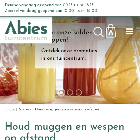
G
Deurne vandaag geopend van
09:15
t.e.m.
18:15
a
Zoersel vandaag geopend van
10:00
t.e.m.
18:00
n
a
Kom onze solden
a
shoppen!
r
c
Ontdek onze promoties
o
in ons tuincentrum.
n
t
e
n
t
Home
Nieuws
Houd muggen en wespen op afstand
Houd muggen en wespen
op afstand