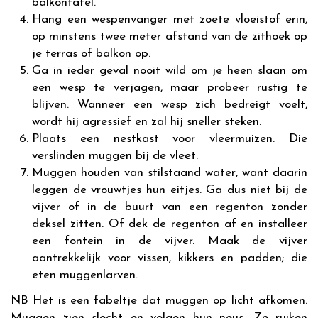
balkontafel.
Hang een wespenvanger met zoete vloeistof erin,
op minstens twee meter afstand van de zithoek op
je terras of balkon op.
Ga in ieder geval nooit wild om je heen slaan om
een wesp te verjagen, maar probeer rustig te
blijven. Wanneer een wesp zich bedreigt voelt,
wordt hij agressief en zal hij sneller steken.
Plaats een nestkast voor vleermuizen. Die
verslinden muggen bij de vleet.
Muggen houden van stilstaand water, want daarin
leggen de vrouwtjes hun eitjes. Ga dus niet bij de
vijver of in de buurt van een regenton zonder
deksel zitten. Of dek de regenton af en installeer
een fontein in de vijver. Maak de vijver
aantrekkelijk voor vissen, kikkers en padden; die
eten muggenlarven.
NB Het is een fabeltje dat muggen op licht afkomen.
Muggen zien slecht en volgen hun neus. Ze ruiken