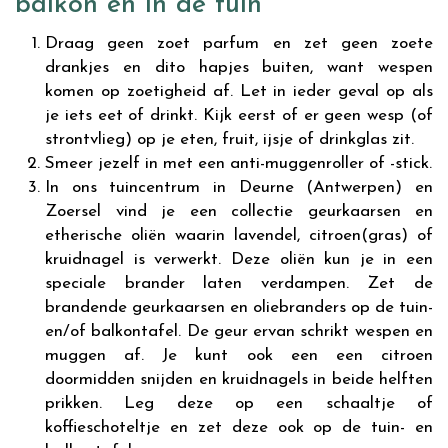
balkon en in de tuin
Draag geen zoet parfum en zet geen zoete
drankjes en dito hapjes buiten, want wespen
komen op zoetigheid af. Let in ieder geval op als
je iets eet of drinkt. Kijk eerst of er geen wesp (of
strontvlieg) op je eten, fruit, ijsje of drinkglas zit.
Smeer jezelf in met een anti-muggenroller of -stick.
In ons tuincentrum in Deurne (Antwerpen) en
Zoersel vind je een collectie geurkaarsen en
etherische oliën waarin lavendel, citroen(gras) of
kruidnagel is verwerkt. Deze oliën kun je in een
speciale brander laten verdampen. Zet de
brandende geurkaarsen en oliebranders op de tuin-
en/of balkontafel. De geur ervan schrikt wespen en
muggen af. Je kunt ook een een citroen
doormidden snijden en kruidnagels in beide helften
prikken. Leg deze op een schaaltje of
koffieschoteltje en zet deze ook op de tuin- en