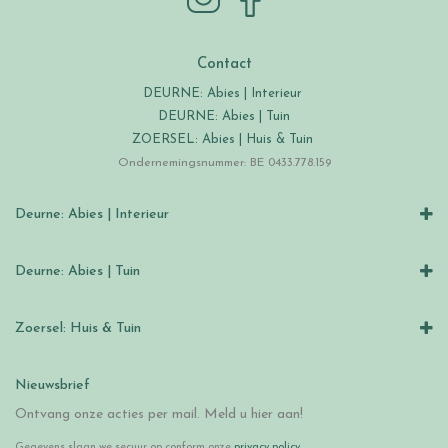
Contact
DEURNE: Abies | Interieur
DEURNE: Abies | Tuin
ZOERSEL: Abies | Huis & Tuin
Ondernemingsnummer: BE 0433.778.159
Deurne: Abies | Interieur
Deurne: Abies | Tuin
Zoersel: Huis & Tuin
Nieuwsbrief
Ontvang onze acties per mail. Meld u hier aan!
Gegevens slaan we secuur op conform onze
privacy policy
.