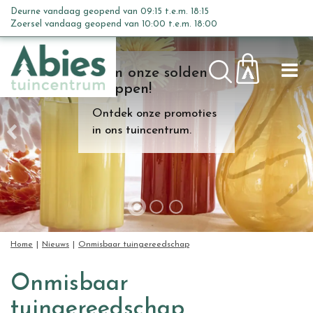
G
Deurne vandaag geopend van
09:15
t.e.m.
18:15
a
Zoersel vandaag geopend van
10:00
t.e.m.
18:00
n
a
Kom onze solden
a
shoppen!
r
c
Ontdek onze promoties
o
in ons tuincentrum.
n
t
e
n
t
Home
Nieuws
Onmisbaar tuingereedschap
Onmisbaar
tuingereedschap