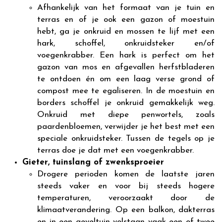
Afhankelijk van het formaat van je tuin en
terras en of je ook een gazon of moestuin
hebt, ga je onkruid en mossen te lijf met een
hark, schoffel, onkruidsteker en/of
voegenkrabber. Een hark is perfect om het
gazon van mos en afgevallen herfstbladeren
te ontdoen én om een laag verse grond of
compost mee te egaliseren. In de moestuin en
borders schoffel je onkruid gemakkelijk weg.
Onkruid met diepe penwortels, zoals
paardenbloemen, verwijder je het best met een
speciale onkruidsteker. Tussen de tegels op je
terras doe je dat met een voegenkrabber.
Gieter, tuinslang of zwenksproeier
Drogere perioden komen de laatste jaren
steeds vaker en voor bij steeds hogere
temperaturen, veroorzaakt door de
klimaatverandering. Op een balkon, dakterras
en in een geveltuin volstaan vaak een of twee