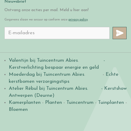
Nieuwsbrief
Ontvang onze acties per mail. Meld u hier aan!
Gegevens slaan we secuur op conform onze
privacy policy
.
Valentijn bij Tuincentrum Abies
.
-
Kerstverlichting bespaar energie en geld
Moederdag bij Tuincentrum Abies
. -
Echte
kerstbomen verzorgingstips
Atelier Rébul bij Tuincentrum Abies.
- Kerstshow
Antwerpen (Deurne)
Kamerplanten
-
Planten
-
Tuincentrum
-
Tuinplanten
-
Bloemen