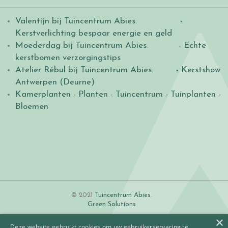
Valentijn bij Tuincentrum Abies
.
-
Kerstverlichting bespaar energie en geld
Moederdag bij Tuincentrum Abies
. -
Echte
kerstbomen verzorgingstips
Atelier Rébul bij Tuincentrum Abies.
- Kerstshow
Antwerpen (Deurne)
Kamerplanten
-
Planten
-
Tuincentrum
-
Tuinplanten
-
Bloemen
© 2021
Tuincentrum Abies
.
Green Solutions
×
Deze website gebruikt cookies om uw gebruikerservaring te