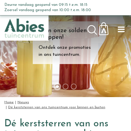
G
Deurne vandaag geopend van
09:15
t.e.m.
18:15
a
Zoersel vandaag geopend van
10:00
t.e.m.
18:00
n
a
Kom onze solden
a
shoppen!
r
c
Ontdek onze promoties
o
in ons tuincentrum.
n
t
e
n
t
Home
Nieuws
Dé kerststerren van ons tuincentrum voor binnen en buiten
Dé kerststerren van ons