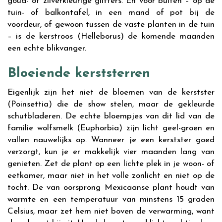
goud- of zilverkleurige glitters. En voor buiten – op de
tuin- of balkontafel, in een mand of pot bij de
voordeur, of gewoon tussen de vaste planten in de tuin
– is de kerstroos (Helleborus) de komende maanden
een echte blikvanger.
Bloeiende kerststerren
Eigenlijk zijn het niet de bloemen van de kerstster
(Poinsettia) die de show stelen, maar de gekleurde
schutbladeren. De echte bloempjes van dit lid van de
familie wolfsmelk (Euphorbia) zijn licht geel-groen en
vallen nauwelijks op. Wanneer je een kerstster goed
verzorgt, kun je er makkelijk vier maanden lang van
genieten. Zet de plant op een lichte plek in je woon- of
eetkamer, maar niet in het volle zonlicht en niet op de
tocht. De van oorsprong Mexicaanse plant houdt van
warmte en een temperatuur van minstens 15 graden
Celsius, maar zet hem niet boven de verwarming, want