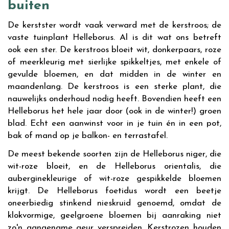
buiten
De kerstster wordt vaak verward met de kerstroos; de
vaste tuinplant Helleborus. Al is dit wat ons betreft
ook een ster. De kerstroos bloeit wit, donkerpaars, roze
of meerkleurig met sierlijke spikkeltjes, met enkele of
gevulde bloemen, en dat midden in de winter en
maandenlang. De kerstroos is een sterke plant, die
nauwelijks onderhoud nodig heeft. Bovendien heeft een
Helleborus het hele jaar door (ook in de winter!) groen
blad. Echt een aanwinst voor in je tuin én in een pot,
bak of mand op je balkon- en terrastafel.
De meest bekende soorten zijn de Helleborus niger, die
wit-roze bloeit, en de Helleborus orientalis, die
auberginekleurige of wit-roze gespikkelde bloemen
krijgt. De Helleborus foetidus wordt een beetje
oneerbiedig stinkend nieskruid genoemd, omdat de
klokvormige, geelgroene bloemen bij aanraking niet
zo'n aangename geur verspreiden. Kerstrozen houden