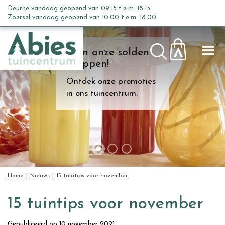
G
Deurne vandaag geopend van
09:15
t.e.m.
18:15
a
Zoersel vandaag geopend van
10:00
t.e.m.
18:00
n
a
Kom onze solden
a
shoppen!
r
c
Ontdek onze promoties
o
in ons tuincentrum.
n
t
e
n
t
Home
Nieuws
15 tuintips voor november
15 tuintips voor november
Gepubliceerd op
10 november 2021