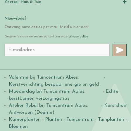
Zoersel: Huis & Tuin
Nieuwsbrief
Ontvang onze acties per mail. Meld u hier aan!
Gegevens slaan we secuur op conform onze
privacy policy
.
Valentijn bij Tuincentrum Abies
.
-
Kerstverlichting bespaar energie en geld
Moederdag bij Tuincentrum Abies
. -
Echte
kerstbomen verzorgingstips
Atelier Rébul bij Tuincentrum Abies.
- Kerstshow
Antwerpen (Deurne)
Kamerplanten
-
Planten
-
Tuincentrum
-
Tuinplanten
-
Bloemen