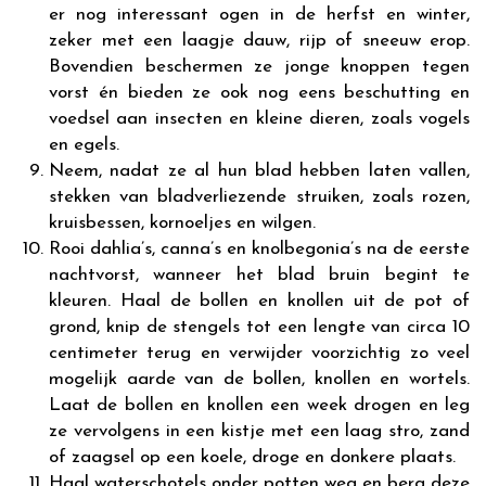
er nog interessant ogen in de herfst en winter,
zeker met een laagje dauw, rijp of sneeuw erop.
Bovendien beschermen ze jonge knoppen tegen
vorst én bieden ze ook nog eens beschutting en
voedsel aan insecten en kleine dieren, zoals vogels
en egels.
Neem, nadat ze al hun blad hebben laten vallen,
stekken van bladverliezende struiken, zoals rozen,
kruisbessen, kornoeljes en wilgen.
Rooi dahlia’s, canna’s en knolbegonia’s na de eerste
nachtvorst, wanneer het blad bruin begint te
kleuren. Haal de bollen en knollen uit de pot of
grond, knip de stengels tot een lengte van circa 10
centimeter terug en verwijder voorzichtig zo veel
mogelijk aarde van de bollen, knollen en wortels.
Laat de bollen en knollen een week drogen en leg
ze vervolgens in een kistje met een laag stro, zand
of zaagsel op een koele, droge en donkere plaats.
Haal waterschotels onder potten weg en berg deze