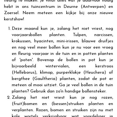
fleurig te maken. Je vindt alles wat je daarvoor nodig
hebt in ons tuincentrum in Deurne (Antwerpen) en
Zoersel. Neem meteen een kijkje bij onze nieuwe
kerstshow!
Deze maand kun je, zolang het niet vriest, nog
voorjaarsbollen planten. Tulpen, narcissen,
krokussen, hyacinten, mini-irissen, blauwe druifjes
en nog veel meer bollen kun je nu voor een vroeg
en fleurig voorjaar in de tuin en in potten planten
of 'poten'. Bovenop de bollen in pot kun je
bijvoorbeeld winterviolen, een kerstroos
(Helleborus), klimop, purperklokje (Heuchera) of
bergthee (Gaultheria) planten, zodat de pot er
meteen al mooi uitziet. Ga je veel bollen in de tuin
planten? Gebruik dan zo'n handige bollensteker.
Zolang het niet vriest kun je nog rozen,
(fruit)bomen en (bessen)struiken planten en
verplanten. Rozen, bomen en struiken zijn nu met
kale wortels verkrijgbaar, wat voordeliger in