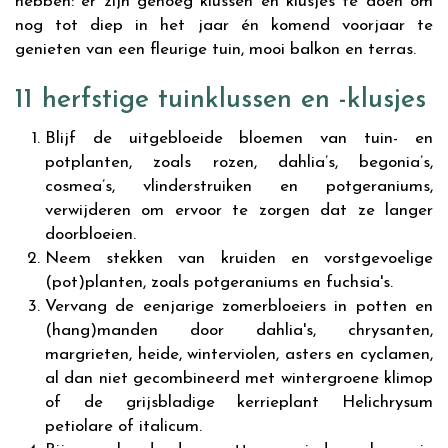
hebben: er zijn genoeg klussen en klusjes te doen om
nog tot diep in het jaar én komend voorjaar te
genieten van een fleurige tuin, mooi balkon en terras.
11 herfstige tuinklussen en -klusjes
Blijf de uitgebloeide bloemen van tuin- en
potplanten, zoals rozen, dahlia’s, begonia’s,
cosmea’s, vlinderstruiken en potgeraniums,
verwijderen om ervoor te zorgen dat ze langer
doorbloeien.
Neem stekken van kruiden en vorstgevoelige
(pot)planten, zoals potgeraniums en fuchsia's.
Vervang de eenjarige zomerbloeiers in potten en
(hang)manden door dahlia's, chrysanten,
margrieten, heide, winterviolen, asters en cyclamen,
al dan niet gecombineerd met wintergroene klimop
of de grijsbladige kerrieplant Helichrysum
petiolare of italicum.