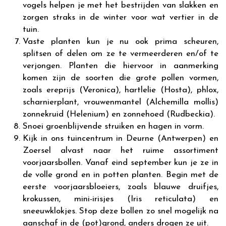
vogels helpen je met het bestrijden van slakken en
zorgen straks in de winter voor wat vertier in de
tuin.
Vaste planten kun je nu ook prima scheuren,
splitsen of delen om ze te vermeerderen en/of te
verjongen. Planten die hiervoor in aanmerking
komen zijn de soorten die grote pollen vormen,
zoals ereprijs (Veronica), hartlelie (Hosta), phlox,
scharnierplant, vrouwenmantel (Alchemilla mollis)
zonnekruid (Helenium) en zonnehoed (Rudbeckia).
Snoei groenblijvende struiken en hagen in vorm.
Kijk in ons tuincentrum in Deurne (Antwerpen) en
Zoersel alvast naar het ruime assortiment
voorjaarsbollen. Vanaf eind september kun je ze in
de volle grond en in potten planten. Begin met de
eerste voorjaarsbloeiers, zoals blauwe druifjes,
krokussen, mini-irisjes (Iris reticulata) en
sneeuwklokjes. Stop deze bollen zo snel mogelijk na
aanschaf in de (pot)grond, anders drogen ze uit.