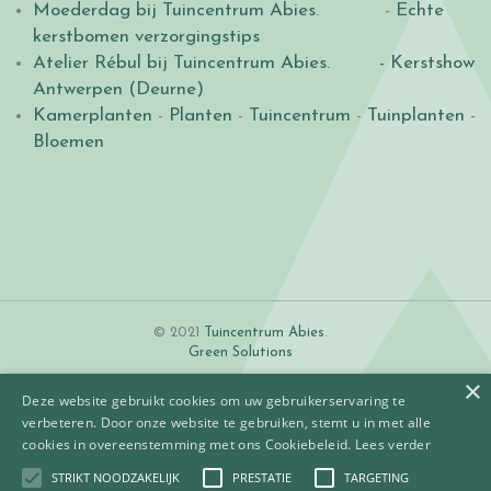
Moederdag bij Tuincentrum Abies
. -
Echte
kerstbomen verzorgingstips
Atelier Rébul bij Tuincentrum Abies.
- Kerstshow
Antwerpen (Deurne)
Kamerplanten
-
Planten
-
Tuincentrum
-
Tuinplanten
-
Bloemen
© 2021
Tuincentrum Abies
.
Green Solutions
×
Deze website gebruikt cookies om uw gebruikerservaring te
verbeteren. Door onze website te gebruiken, stemt u in met alle
cookies in overeenstemming met ons Cookiebeleid.
Lees verder
STRIKT NOODZAKELIJK
PRESTATIE
TARGETING
Algemene voorwaarden