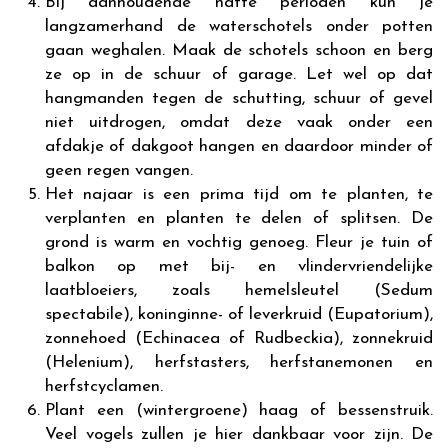
Bij aanhoudende natte perioden kun je
langzamerhand de waterschotels onder potten
gaan weghalen. Maak de schotels schoon en berg
ze op in de schuur of garage. Let wel op dat
hangmanden tegen de schutting, schuur of gevel
niet uitdrogen, omdat deze vaak onder een
afdakje of dakgoot hangen en daardoor minder of
geen regen vangen.
Het najaar is een prima tijd om te planten, te
verplanten en planten te delen of splitsen. De
grond is warm en vochtig genoeg. Fleur je tuin of
balkon op met bij- en vlindervriendelijke
laatbloeiers, zoals hemelsleutel (Sedum
spectabile), koninginne- of leverkruid (Eupatorium),
zonnehoed (Echinacea of Rudbeckia), zonnekruid
(Helenium), herfstasters, herfstanemonen en
herfstcyclamen.
Plant een (wintergroene) haag of bessenstruik.
Veel vogels zullen je hier dankbaar voor zijn. De