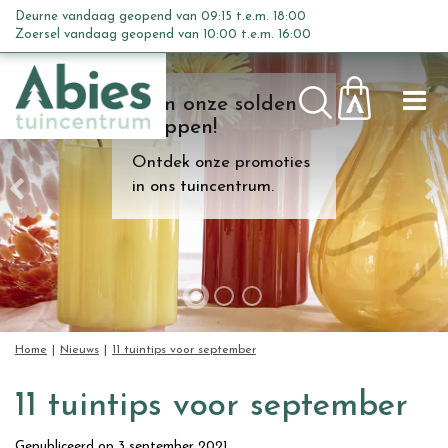
G
Deurne vandaag geopend van
09:15
t.e.m.
18:00
a
Zoersel vandaag geopend van
10:00
t.e.m.
16:00
n
a
Kom onze solden
a
shoppen!
r
c
Ontdek onze promoties
o
in ons tuincentrum.
n
t
e
n
t
Home
Nieuws
11 tuintips voor september
11 tuintips voor september
Gepubliceerd op
3 september 2021