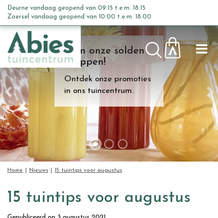
G
Deurne vandaag geopend van
09:15
t.e.m.
18:15
a
Zoersel vandaag geopend van
10:00
t.e.m.
18:00
n
a
Kom onze solden
a
shoppen!
r
c
Ontdek onze promoties
o
in ons tuincentrum.
n
t
e
n
t
Home
Nieuws
15 tuintips voor augustus
15 tuintips voor augustus
Gepubliceerd op
3 augustus 2021