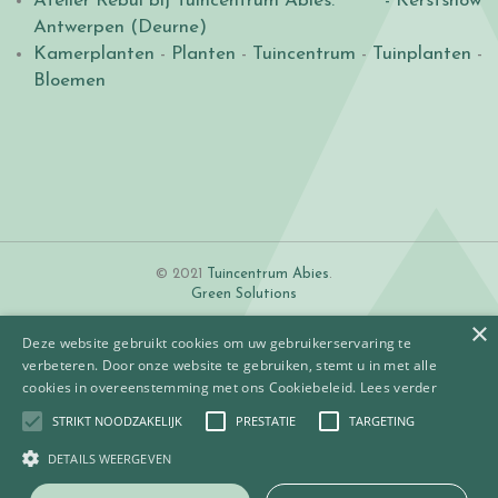
Atelier Rébul bij Tuincentrum Abies.
- Kerstshow
Antwerpen (Deurne)
Kamerplanten
-
Planten
-
Tuincentrum
-
Tuinplanten
-
Bloemen
© 2021
Tuincentrum Abies
.
Green Solutions
×
Deze website gebruikt cookies om uw gebruikerservaring te
verbeteren. Door onze website te gebruiken, stemt u in met alle
cookies in overeenstemming met ons Cookiebeleid.
Lees verder
STRIKT NOODZAKELIJK
PRESTATIE
TARGETING
Algemene voorwaarden
Betaalinformatie
DETAILS WEERGEVEN
Privacy policy
Contact