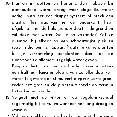
Planten in potten en hangmanden hebben bij
aanhoudend warm, droog weer dagelijks water
nodig. Installeer een druppelsysteem of steek een
plastic fles waarvan je de onderkant hebt
afgeknipt met de hals (zonder dop) in de grond en
vul deze met water. Ga je op vakantie? Zet ze
allemaal bij elkaar op een schaduwrijke plek en
regel tijdig een tuinoppas. Plaats je kamerplanten
bij je verzameling potplanten, dan kan de
tuinoppas ze allemaal tegelijk water geven.
Besproei het gazon en de border liever minstens
een half uur lang in plaats van ze elke dag kort
water te geven; dat stimuleert diepere wortelgroei,
zodat het gras en de planten zichzelf op termijn
beter kunnen redden.
Vergeet niet de vijver en de vogeldrinkschaal
regelmatig bij te vullen wanneer het lang droog en
warm is.
Vul lege plekken in de border op met bloeiende