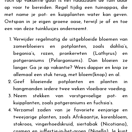
toch op vakantie gaat is het raadzaam de tuin daar
op voor te bereiden. Regel tijdig een tuinoppas, die
met name je pot- en kuipplanten water kan geven.
Ontspan in je eigen groene oase, terwijl je af en toe
een van deze tuinklusjes onderneemt.
Verwijder regelmatig de uitgebloeide bloemen van
zomerbloeiers en potplanten, zoals dahlia’s,
begonia’s, rozen, pronkerwten (Lathyrus) en
potgeraniums (Pelargoniums). Dan bloeien ze
langer. Ga je op vakantie? Wees dapper en knip ze
allemaal een stuk terug, met bloem(knop) en al.
Geef bloeiende potplanten en planten in
hangmanden iedere twee weken vloeibare voeding.
Neem stekken van vorstgevoelige pot- en
kuipplanten, zoals potgeraniums en fuchsia’s.
Verzamel zaden van je favoriete eenjarige en
tweejarige planten, zoals Afrikaantje, korenbloem,
stokroos, vingerhoedskruid, siertabak (Nicotiana),
cosmea en juffertje-in-het-groen (Nigella). Je kunt