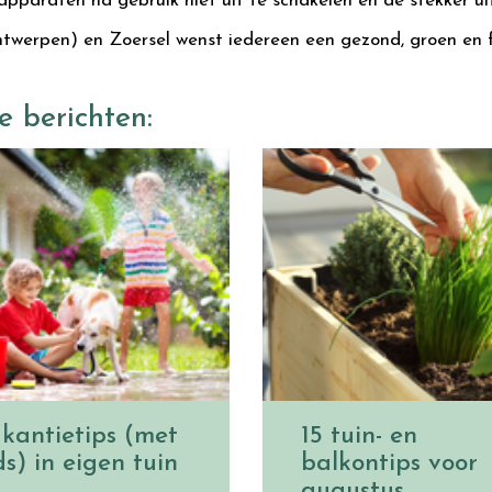
pparaten na gebruik niet uit te schakelen en de stekker uit
twerpen) en Zoersel wenst iedereen een gezond, groen en fl
e berichten:
kantietips (met
15 tuin- en
ds) in eigen tuin
balkontips voor
augustus