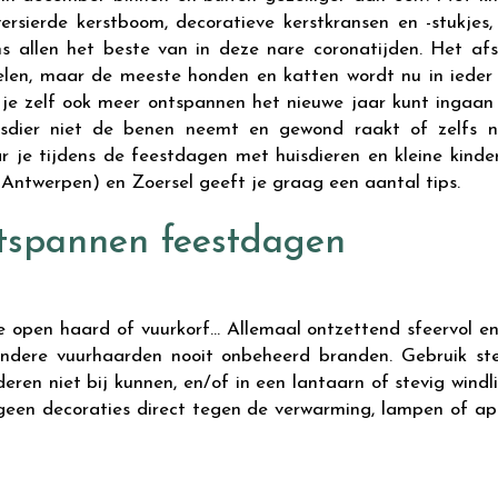
versierde kerstboom, decoratieve kerstkransen en -stukjes,
s allen het beste van in deze nare coronatijden. Het af
 velen, maar de meeste honden en katten wordt nu in ieder
je zelf ook meer ontspannen het nieuwe jaar kunt ingaan 
uisdier niet de benen neemt en gewond raakt of zelfs 
 je tijdens de feestdagen met huisdieren en kleine kinder
ntwerpen) en Zoersel geeft je graag een aantal tips.
ntspannen feestdagen
e open haard of vuurkorf… Allemaal ontzettend sfeervol e
andere vuurhaarden nooit onbeheerd branden. Gebruik st
eren niet bij kunnen, en/of in een lantaarn of stevig wind
geen decoraties direct tegen de verwarming, lampen of ap