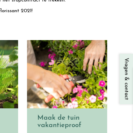
 het stopcontract te trekken.
orissant 2021!
Vragen & contact
Maak de tuin
vakantieproof