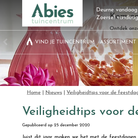
Ga
Deurne vandaag
naar
Kom on
Zoersel vandaa
content
Ontdek onze
VIND JE TUINCENTRUM
ASSORTIMENT
Home
Nieuws
Veiligheidtips voor de feestda
Veiligheidtips voor 
Gepubliceerd op
25 december 2020
Juist dit jaar maken we het met de feestdagen 