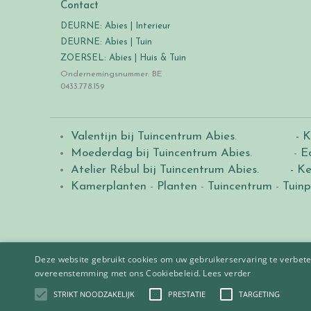
Contact
DEURNE: Abies | Interieur
DEURNE: Abies | Tuin
ZOERSEL: Abies | Huis & Tuin
Ondernemingsnummer: BE
0433.778.159
Valentijn bij Tuincentrum Abies
.
- K
Moederdag bij Tuincentrum Abies
. -
E
Atelier Rébul bij Tuincentrum Abies.
- Ke
Kamerplanten
-
Planten
-
Tuincentrum
-
Tuinp
Deze website gebruikt cookies om uw gebruikerservaring te verbeter
overeenstemming met ons Cookiebeleid.
Lees verder
STRIKT NOODZAKELIJK
PRESTATIE
TARGETING
© 2021
Tuincentrum Abies
.
|
Green Solutions