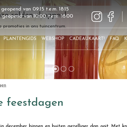
 geopend van
09:15
t.e.m.
18:15
ze solden shoppen!
g geopend van
10:00
t.e.m.
18:00
 promoties in ons tuincentrum.
PLANTENGIDS
WEBSHOP
CADEAUKAART!
FAQ
gen
de feestdagen
in december binnen en buiten gezelliger dan ooit. Met k