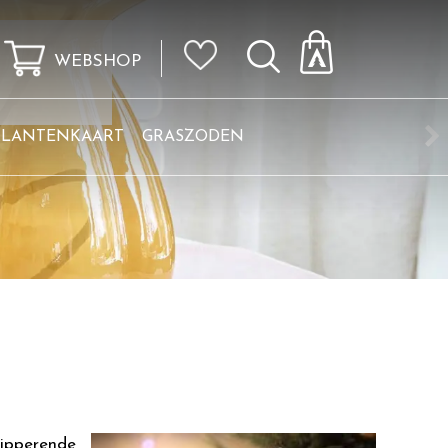
WEBSHOP
KLANTENKAART
GRASZODEN
nipperende