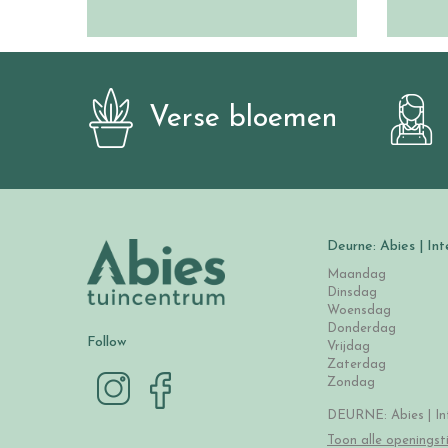
Verse bloemen
Deurne: Abies | Int
Maandag
Dinsdag
Woensdag
Donderdag
Follow
Vrijdag
Zaterdag
Zondag
DEURNE: Abies | Int
Toon alle openingst