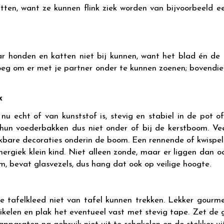
ten, want ze kunnen flink ziek worden van bijvoorbeeld een
r honden en katten niet bij kunnen, want het blad én de b
eg om er met je partner onder te kunnen zoenen; bovendien
k
nu echt of van kunststof is, stevig en stabiel in de pot 
 hun voederbakken dus niet onder of bij de kerstboom. Ve
bare decoraties onderin de boom. Een rennende of kwispel
nergiek klein kind. Niet alleen zonde, maar er liggen dan 
oom, bevat glasvezels, dus hang dat ook op veilige hoogte.
 tafelkleed niet van tafel kunnen trekken. Lekker gourme
ikelen en plak het eventueel vast met stevig tape. Zet de g