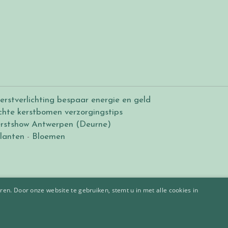
erstverlichting bespaar energie en geld
chte kerstbomen verzorgingstips
rstshow Antwerpen (Deurne)
lanten
-
Bloemen
en. Door onze website te gebruiken, stemt u in met alle cookies in