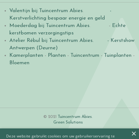
Valentijn bij Tuincentrum Abies
.
-
Kerstverlichting bespaar energie en geld
Moederdag bij Tuincentrum Abies
. -
Echte
kerstbomen verzorgingstips
Atelier Rébul bij Tuincentrum Abies.
- Kerstshow
Antwerpen (Deurne)
Kamerplanten
-
Planten
-
Tuincentrum
-
Tuinplanten
-
Bloemen
© 2021
Tuincentrum Abies
.
Green Solutions
×
Deze website gebruikt cookies om uw gebruikerservaring te