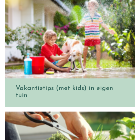
Vakantietips (met kids) in eigen
tuin