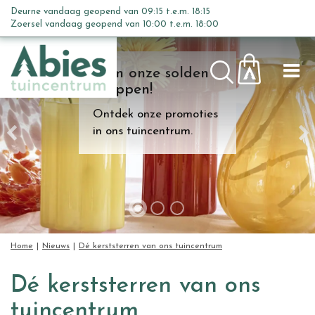
G
Deurne vandaag geopend van
09:15
t.e.m.
18:15
a
Zoersel vandaag geopend van
10:00
t.e.m.
18:00
n
a
Kom onze solden
a
shoppen!
r
c
Ontdek onze promoties
o
in ons tuincentrum.
n
t
e
n
t
Home
Nieuws
Dé kerststerren van ons tuincentrum
Dé kerststerren van ons
tuincentrum