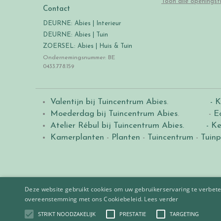
Toon alle openingst
Contact
DEURNE: Abies | Interieur
DEURNE: Abies | Tuin
ZOERSEL: Abies | Huis & Tuin
Ondernemingsnummer: BE
0433.778.159
Valentijn bij Tuincentrum Abies
.
- K
Moederdag bij Tuincentrum Abies
. -
E
Atelier Rébul bij Tuincentrum Abies.
- Ke
Kamerplanten
-
Planten
-
Tuincentrum
-
Tuinp
Deze website gebruikt cookies om uw gebruikerservaring te verbeter
overeenstemming met ons Cookiebeleid.
Lees verder
STRIKT NOODZAKELIJK
PRESTATIE
TARGETING