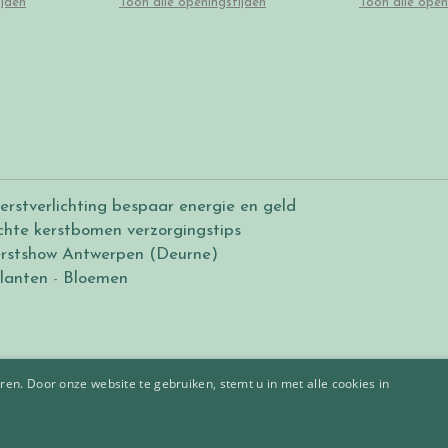
ijden
Toon alle openingstijden
Toon alle open
erstverlichting bespaar energie en geld
chte kerstbomen verzorgingstips
rstshow Antwerpen (Deurne)
lanten
-
Bloemen
en. Door onze website te gebruiken, stemt u in met alle cookies in