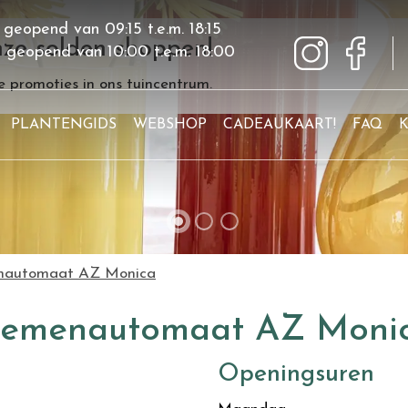
 geopend van
09:15
t.e.m.
18:15
ze solden shoppen!
g geopend van
10:00
t.e.m.
18:00
 promoties in ons tuincentrum.
PLANTENGIDS
WEBSHOP
CADEAUKAART!
FAQ
nautomaat AZ Monica
oemenautomaat AZ Moni
Openingsuren