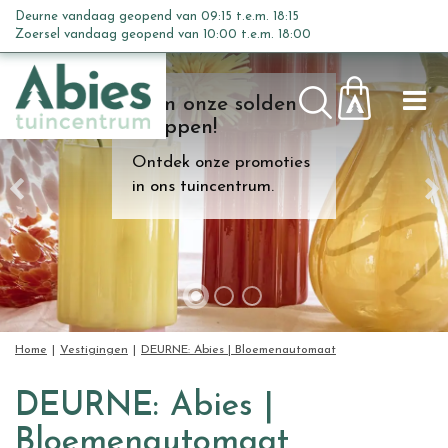
G
Deurne vandaag geopend van
09:15
t.e.m.
18:15
a
Zoersel vandaag geopend van
10:00
t.e.m.
18:00
n
a
Kom onze solden
a
shoppen!
r
c
Ontdek onze promoties
o
in ons tuincentrum.
n
t
e
n
t
Home
Vestigingen
DEURNE: Abies | Bloemenautomaat
DEURNE: Abies |
Bloemenautomaat