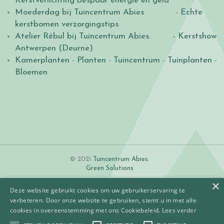
Kerstverlichting bespaar energie en geld
Moederdag bij Tuincentrum Abies
. -
Echte
kerstbomen verzorgingstips
Atelier Rébul bij Tuincentrum Abies.
- Kerstshow
Antwerpen (Deurne)
Kamerplanten
-
Planten
-
Tuincentrum
-
Tuinplanten
-
Bloemen
© 2021
Tuincentrum Abies
.
Green Solutions
×
Deze website gebruikt cookies om uw gebruikerservaring te
verbeteren. Door onze website te gebruiken, stemt u in met alle
cookies in overeenstemming met ons Cookiebeleid.
Lees verder