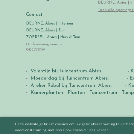
DEURNE: Abies | Int
Toon alle openingst
Contact
DEURNE: Abies | Interieur
DEURNE: Abies | Tuin
ZOERSEL: Abies | Huis & Tuin
Ondernemingsnummer: BE
0433.778.159
Valentijn bij Tuincentrum Abies
.
- K
Moederdag bij Tuincentrum Abies
. -
E
Atelier Rébul bij Tuincentrum Abies.
- Ke
Kamerplanten
-
Planten
-
Tuincentrum
-
Tuinp
Deze website gebruikt cookies om uw gebruikerservaring te verbeter
overeenstemming met ons Cookiebeleid.
Lees verder