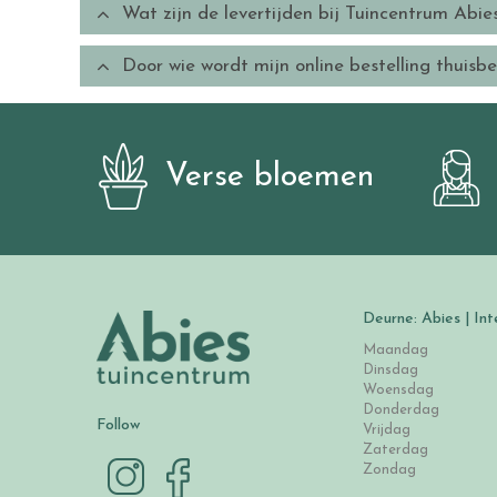
Wat zijn de levertijden bij Tuincentrum Abie
Door wie wordt mijn online bestelling thuisb
Verse bloemen
Deurne: Abies | Int
Maandag
Dinsdag
Woensdag
Donderdag
Follow
Vrijdag
Zaterdag
Zondag