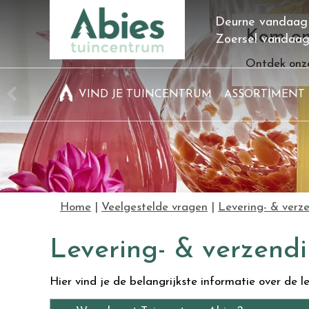
Ga
Deurne vandaag
naar
Kom on
Zoersel vandaa
content
Ontdek onze
VIND JE TUINCENTRUM
ASSORTIMENT
Home
Veelgestelde vragen
Levering- & verz
Levering- & verzend
Hier vind je de belangrijkste informatie over de 