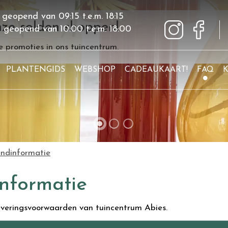
 geopend van
09:15
t.e.m.
18:15
ze solden shoppen!
g geopend van
10:00
t.e.m.
18:00
 promoties in ons tuincentrum.
PLANTENGIDS
WEBSHOP
CADEAUKAART!
FAQ
endinformatie
informatie
leveringsvoorwaarden van tuincentrum Abies.