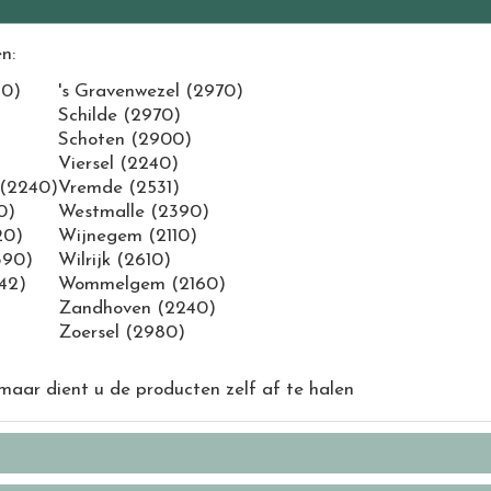
n:
60)
's Gravenwezel (2970)
Schilde (2970)
Schoten (2900)
Viersel (2240)
(2240)
Vremde (2531)
0)
Westmalle (2390)
20)
Wijnegem (2110)
390)
Wilrijk (2610)
42)
Wommelgem (2160)
Zandhoven (2240)
Zoersel (2980)
 maar dient u de producten zelf af te halen