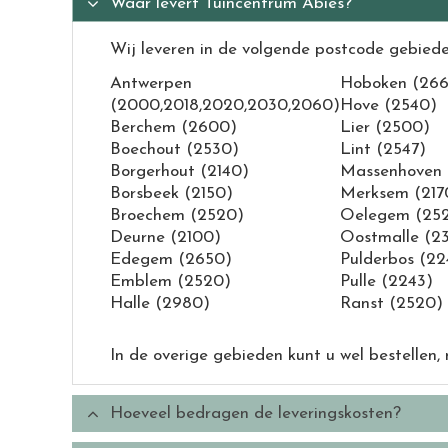
Waar levert Tuincentrum Abies?
Wij leveren in de volgende postcode gebiede
Antwerpen
Hoboken (26
(2000,2018,2020,2030,2060)
Hove (2540)
Berchem (2600)
Lier (2500)
Boechout (2530)
Lint (2547)
Borgerhout (2140)
Massenhoven 
Borsbeek (2150)
Merksem (217
Broechem (2520)
Oelegem (25
Deurne (2100)
Oostmalle (2
Edegem (2650)
Pulderbos (22
Emblem (2520)
Pulle (2243)
Halle (2980)
Ranst (2520)
In de overige gebieden kunt u wel bestellen,
Hoeveel bedragen de leveringskosten?