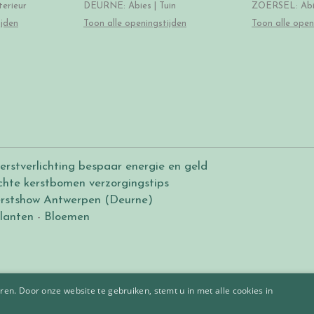
erieur
DEURNE: Abies | Tuin
ZOERSEL: Abie
ijden
Toon alle openingstijden
Toon alle open
erstverlichting bespaar energie en geld
chte kerstbomen verzorgingstips
rstshow Antwerpen (Deurne)
lanten
-
Bloemen
en. Door onze website te gebruiken, stemt u in met alle cookies in