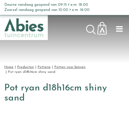
G
Deurne vandaag geopend van
09:15
t.e.m.
18:00
a
Zoersel vandaag geopend van
10:00
t.e.m.
16:00
n
a
a
r
c
o
n
t
Home
Producten
Potterie
Potten voor binnen
e
Pot ryan d18h16cm shiny sand
n
t
Pot ryan d18h16cm shiny
sand