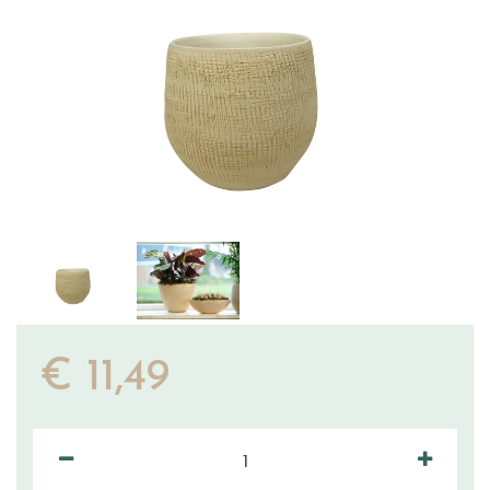
€
11
,
49