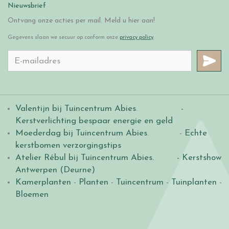
Nieuwsbrief
Ontvang onze acties per mail. Meld u hier aan!
Gegevens slaan we secuur op conform onze
privacy policy
.
Valentijn bij Tuincentrum Abies
.
-
Kerstverlichting bespaar energie en geld
Moederdag bij Tuincentrum Abies
. -
Echte
kerstbomen verzorgingstips
Atelier Rébul bij Tuincentrum Abies.
- Kerstshow
Antwerpen (Deurne)
Kamerplanten
-
Planten
-
Tuincentrum
-
Tuinplanten
-
Bloemen