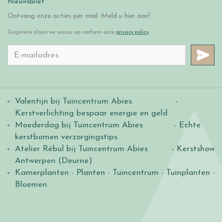
Nieuwsbrief
Ontvang onze acties per mail. Meld u hier aan!
Gegevens slaan we secuur op conform onze
privacy policy
.
Valentijn bij Tuincentrum Abies
.
-
Kerstverlichting bespaar energie en geld
Moederdag bij Tuincentrum Abies
. -
Echte
kerstbomen verzorgingstips
Atelier Rébul bij Tuincentrum Abies.
- Kerstshow
Antwerpen (Deurne)
Kamerplanten
-
Planten
-
Tuincentrum
-
Tuinplanten
-
Bloemen