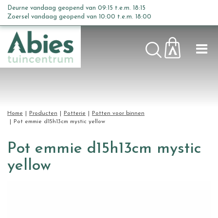
G
Deurne vandaag geopend van
09:15
t.e.m.
18:15
a
Zoersel vandaag geopend van
10:00
t.e.m.
18:00
n
a
a
r
c
o
n
t
Home
Producten
Potterie
Potten voor binnen
e
Pot emmie d15h13cm mystic yellow
n
t
Pot emmie d15h13cm mystic
yellow