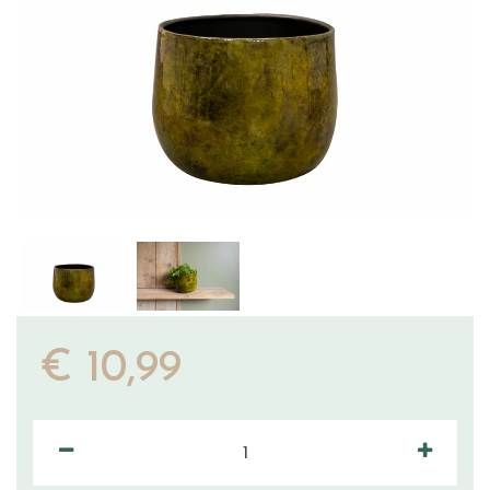
€
10
,
99