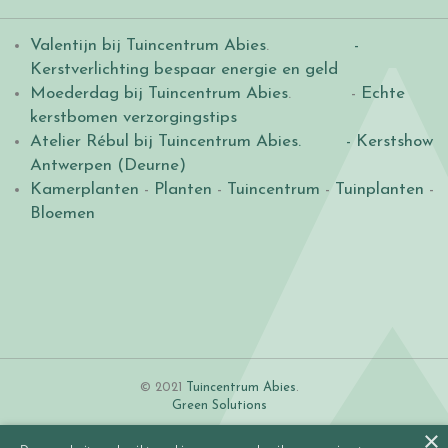
Valentijn bij Tuincentrum Abies
.
-
Kerstverlichting bespaar energie en geld
Moederdag bij Tuincentrum Abies
. -
Echte
kerstbomen verzorgingstips
Atelier Rébul bij Tuincentrum Abies.
- Kerstshow
Antwerpen (Deurne)
Kamerplanten
-
Planten
-
Tuincentrum
-
Tuinplanten
-
Bloemen
© 2021
Tuincentrum Abies
.
Green Solutions
×