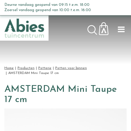
G
Deurne vandaag geopend van
09:15
t.e.m.
18:00
a
Zoersel vandaag geopend van
10:00
t.e.m.
16:00
n
a
a
r
c
o
n
t
Home
Producten
Potterie
Potten voor binnen
e
AMSTERDAM Mini Taupe 17 cm
n
t
AMSTERDAM Mini Taupe
17 cm