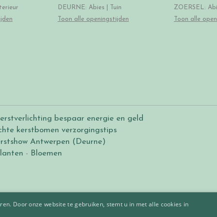
erieur
DEURNE: Abies | Tuin
ZOERSEL: Abie
ijden
Toon alle openingstijden
Toon alle open
erstverlichting bespaar energie en geld
chte kerstbomen verzorgingstips
rstshow Antwerpen (Deurne)
lanten
-
Bloemen
en. Door onze website te gebruiken, stemt u in met alle cookies in