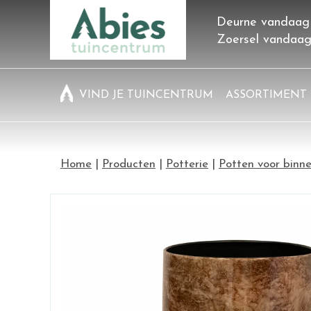
Ga
Deurne vandaag
naar
Zoersel vandaa
content
VIND JE TUINCENTRUM
ASSORTIMENT
Home
Producten
Potterie
Potten voor binn