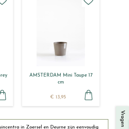
rey
AMSTERDAM Mini Taupe 17
cm
€
13
,
95
uincentra in Zoersel en Deurne zijn eenvoudig