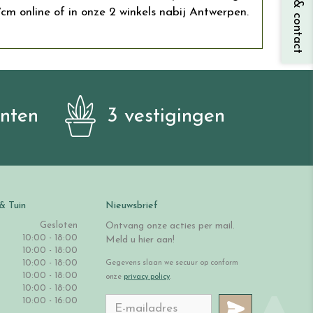
Vragen & contact
 online of in onze 2 winkels nabij Antwerpen.
anten
3 vestigingen
& Tuin
Nieuwsbrief
Gesloten
Ontvang onze acties per mail.
10:00 - 18:00
Meld u hier aan!
10:00 - 18:00
10:00 - 18:00
Gegevens slaan we secuur op conform
10:00 - 18:00
onze
privacy policy
.
10:00 - 18:00
10:00 - 16:00