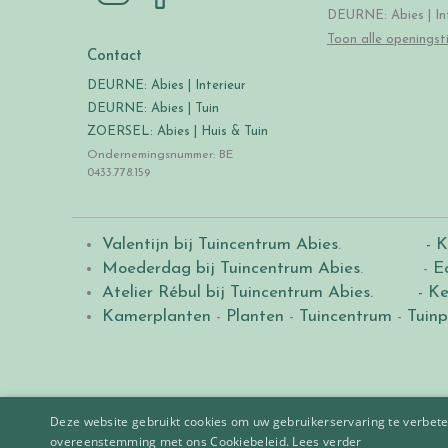
DEURNE: Abies | Int
Toon alle openingst
Contact
DEURNE: Abies | Interieur
DEURNE: Abies | Tuin
ZOERSEL: Abies | Huis & Tuin
Ondernemingsnummer: BE
0433.778.159
Valentijn bij Tuincentrum Abies
.
- K
Moederdag bij Tuincentrum Abies
. -
E
Atelier Rébul bij Tuincentrum Abies.
- Ke
Kamerplanten
-
Planten
-
Tuincentrum
-
Tuinp
Deze website gebruikt cookies om uw gebruikerservaring te verbeter
overeenstemming met ons Cookiebeleid.
Lees verder