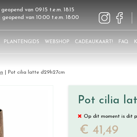
 geopend van
09:15
t.e.m.
18:15
g geopend van
10:00
t.e.m.
18:00
PLANTENGIDS
WEBSHOP
CADEAUKAART!
FAQ
en
Pot cilia latte d29h27cm
Pot cilia l
Op dit moment is dit p
€
41
,
49