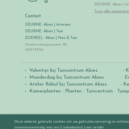
DEURNE: Abies | Int
Toon alle openingst
Contact
DEURNE: Abies | Interieur
DEURNE: Abies | Tuin
ZOERSEL: Abies | Huis & Tuin
Ondernemingsnummer: BE
0433.778.159
Valentijn bij Tuincentrum Abies
.
- K
Moederdag bij Tuincentrum Abies
. -
E
Atelier Rébul bij Tuincentrum Abies.
- Ke
Kamerplanten
-
Planten
-
Tuincentrum
-
Tuinp
Deze website gebruikt cookies om uw gebruikerservaring te verbeter
overeenstemming met ons Cookiebeleid.
Lees verder