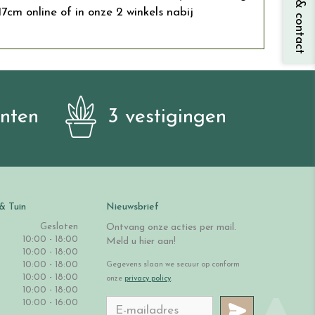
Vragen & contact
m online of in onze 2 winkels nabij
anten
3 vestigingen
& Tuin
Nieuwsbrief
Gesloten
Ontvang onze acties per mail.
10:00 - 18:00
Meld u hier aan!
10:00 - 18:00
10:00 - 18:00
Gegevens slaan we secuur op conform
10:00 - 18:00
onze
privacy policy
.
10:00 - 18:00
10:00 - 16:00