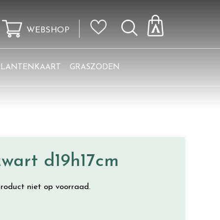
WEBSHOP
KLANTENKAART
GRASZODEN
zwart d19h17cm
roduct niet op voorraad.