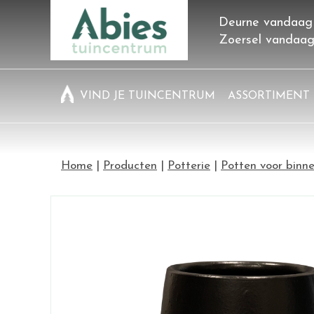
Ga
Deurne vandaag
naar
Zoersel vandaa
content
VIND JE TUINCENTRUM
ASSORTIMENT
Home
Producten
Potterie
Potten voor binn