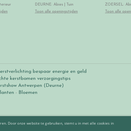
erieur
DEURNE: Abies | Tuin
ZOERSEL: Abie
ijden
Toon alle openingstijden
Toon alle open
erstverlichting bespaar energie en geld
chte kerstbomen verzorgingstips
rstshow Antwerpen (Deurne)
lanten
-
Bloemen
en. Door onze website te gebruiken, stemt u in met alle cookies in