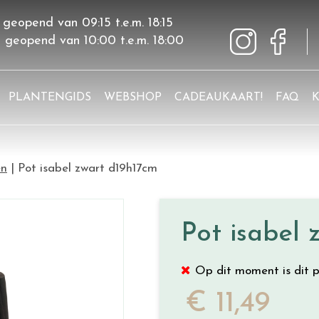
 geopend van
09:15
t.e.m.
18:15
g geopend van
10:00
t.e.m.
18:00
PLANTENGIDS
WEBSHOP
CADEAUKAART!
FAQ
en
Pot isabel zwart d19h17cm
Pot isabel 
Op dit moment is dit p
€
11
,
49