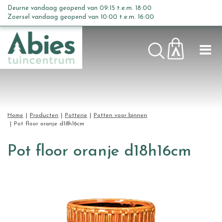
G
Deurne vandaag geopend van
09:15
t.e.m.
18:00
a
Zoersel vandaag geopend van
10:00
t.e.m.
16:00
n
a
a
r
c
o
n
t
Home
Producten
Potterie
Potten voor binnen
e
Pot floor oranje d18h16cm
n
t
Pot floor oranje d18h16cm