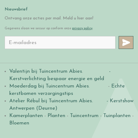
Nieuwsbrief
Ontvang onze acties per mail. Meld u hier aan!
Gegevens slaan we secuur op conform onze
privacy policy
.
Valentijn bij Tuincentrum Abies
.
-
Kerstverlichting bespaar energie en geld
Moederdag bij Tuincentrum Abies
. -
Echte
kerstbomen verzorgingstips
Atelier Rébul bij Tuincentrum Abies.
- Kerstshow
Antwerpen (Deurne)
Kamerplanten
-
Planten
-
Tuincentrum
-
Tuinplanten
-
Bloemen