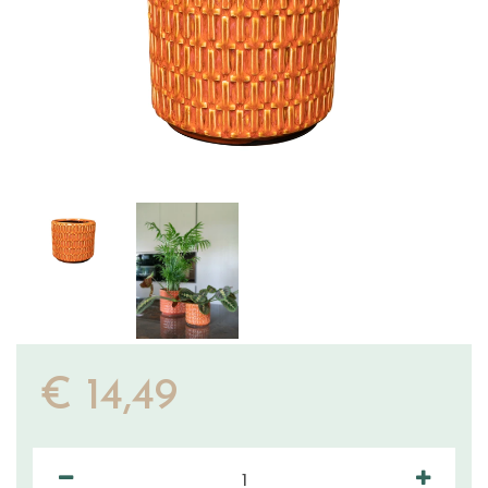
€
14
,
49