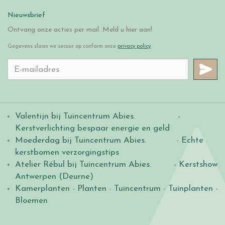
Nieuwsbrief
Ontvang onze acties per mail. Meld u hier aan!
Gegevens slaan we secuur op conform onze
privacy policy
.
Valentijn bij Tuincentrum Abies
.
-
Kerstverlichting bespaar energie en geld
Moederdag bij Tuincentrum Abies
. -
Echte
kerstbomen verzorgingstips
Atelier Rébul bij Tuincentrum Abies.
- Kerstshow
Antwerpen (Deurne)
Kamerplanten
-
Planten
-
Tuincentrum
-
Tuinplanten
-
Bloemen