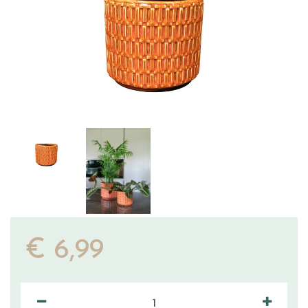
€
6
,
99