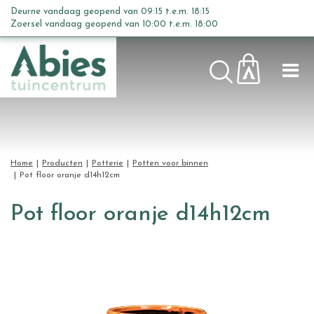
G
Deurne vandaag geopend van
09:15
t.e.m.
18:15
a
Zoersel vandaag geopend van
10:00
t.e.m.
18:00
n
a
a
r
c
o
n
t
Home
Producten
Potterie
Potten voor binnen
e
Pot floor oranje d14h12cm
n
t
Pot floor oranje d14h12cm