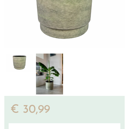
€
30
,
99