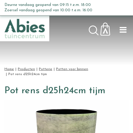
G
Deurne vandaag geopend van
09:15
t.e.m.
18:00
a
Zoersel vandaag geopend van
10:00
t.e.m.
16:00
n
a
a
r
c
o
n
t
Home
Producten
Potterie
Potten voor binnen
e
Pot rens d25h24cm tijm
n
t
Pot rens d25h24cm tijm