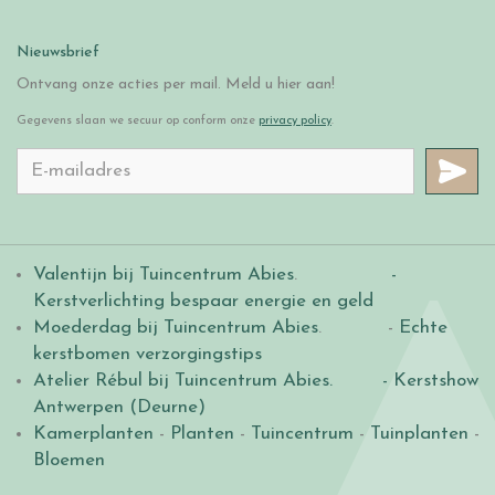
Nieuwsbrief
Ontvang onze acties per mail. Meld u hier aan!
Gegevens slaan we secuur op conform onze
privacy policy
.
Valentijn bij Tuincentrum Abies
.
-
Kerstverlichting bespaar energie en geld
Moederdag bij Tuincentrum Abies
. -
Echte
kerstbomen verzorgingstips
Atelier Rébul bij Tuincentrum Abies.
- Kerstshow
Antwerpen (Deurne)
Kamerplanten
-
Planten
-
Tuincentrum
-
Tuinplanten
-
Bloemen