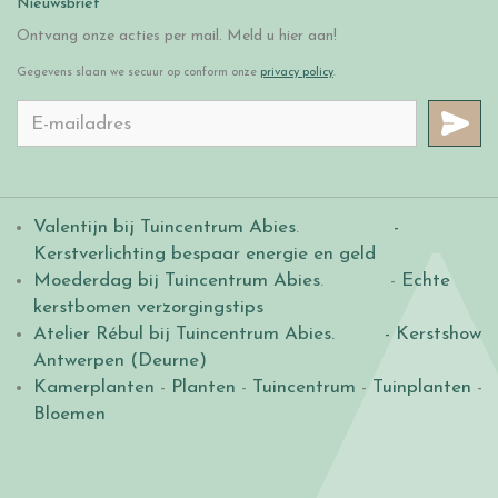
Nieuwsbrief
Ontvang onze acties per mail. Meld u hier aan!
Gegevens slaan we secuur op conform onze
privacy policy
.
Valentijn bij Tuincentrum Abies
.
-
Kerstverlichting bespaar energie en geld
Moederdag bij Tuincentrum Abies
. -
Echte
kerstbomen verzorgingstips
Atelier Rébul bij Tuincentrum Abies.
- Kerstshow
Antwerpen (Deurne)
Kamerplanten
-
Planten
-
Tuincentrum
-
Tuinplanten
-
Bloemen