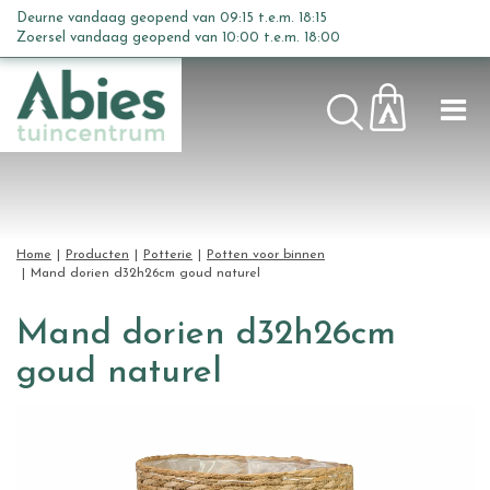
G
Deurne vandaag geopend van
09:15
t.e.m.
18:15
a
Zoersel vandaag geopend van
10:00
t.e.m.
18:00
n
a
a
r
c
o
n
t
Home
Producten
Potterie
Potten voor binnen
e
Mand dorien d32h26cm goud naturel
n
t
Mand dorien d32h26cm
goud naturel