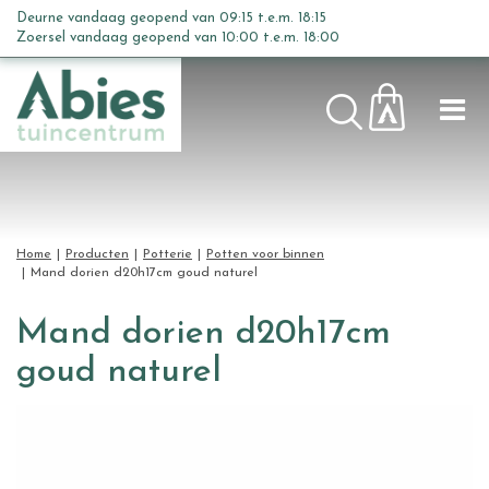
G
Deurne vandaag geopend van
09:15
t.e.m.
18:15
a
Zoersel vandaag geopend van
10:00
t.e.m.
18:00
n
a
a
r
c
o
n
t
Home
Producten
Potterie
Potten voor binnen
e
Mand dorien d20h17cm goud naturel
n
t
Mand dorien d20h17cm
goud naturel