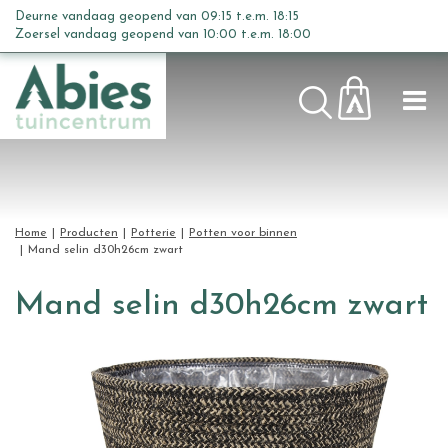
G
Deurne vandaag geopend van
09:15
t.e.m.
18:15
a
Zoersel vandaag geopend van
10:00
t.e.m.
18:00
n
a
a
r
c
o
n
t
Home
Producten
Potterie
Potten voor binnen
e
Mand selin d30h26cm zwart
n
t
Mand selin d30h26cm zwart