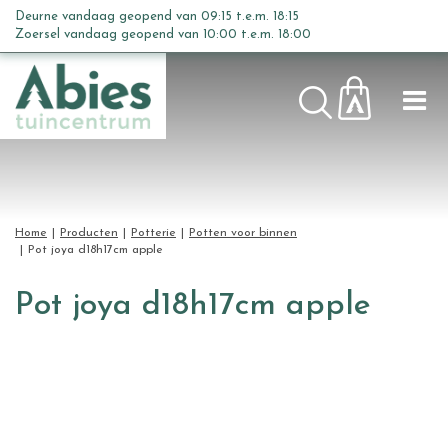
G
Deurne vandaag geopend van
09:15
t.e.m.
18:15
a
Zoersel vandaag geopend van
10:00
t.e.m.
18:00
n
a
a
r
c
o
n
t
Home
Producten
Potterie
Potten voor binnen
e
Pot joya d18h17cm apple
n
t
Pot joya d18h17cm apple