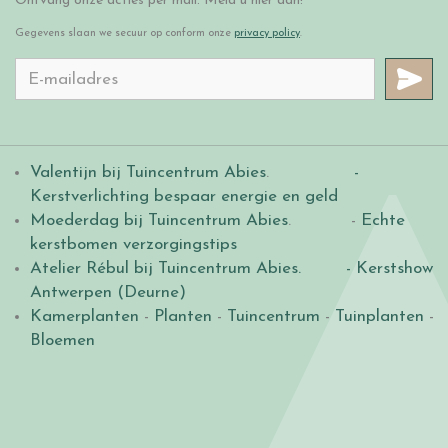
Ontvang onze acties per mail. Meld u hier aan!
Gegevens slaan we secuur op conform onze
privacy policy
.
Valentijn bij Tuincentrum Abies
.
-
Kerstverlichting bespaar energie en geld
Moederdag bij Tuincentrum Abies
. -
Echte
kerstbomen verzorgingstips
Atelier Rébul bij Tuincentrum Abies.
- Kerstshow
Antwerpen (Deurne)
Kamerplanten
-
Planten
-
Tuincentrum
-
Tuinplanten
-
Bloemen