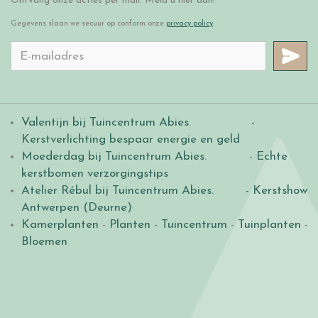
Ontvang onze acties per mail. Meld u hier aan!
Gegevens slaan we secuur op conform onze
privacy policy
.
Valentijn bij Tuincentrum Abies
.
-
Kerstverlichting bespaar energie en geld
Moederdag bij Tuincentrum Abies
. -
Echte
kerstbomen verzorgingstips
Atelier Rébul bij Tuincentrum Abies.
- Kerstshow
Antwerpen (Deurne)
Kamerplanten
-
Planten
-
Tuincentrum
-
Tuinplanten
-
Bloemen