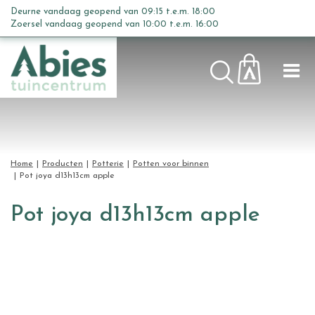
G
Deurne vandaag geopend van
09:15
t.e.m.
18:00
a
Zoersel vandaag geopend van
10:00
t.e.m.
16:00
n
a
a
r
c
o
n
t
Home
Producten
Potterie
Potten voor binnen
e
Pot joya d13h13cm apple
n
t
Pot joya d13h13cm apple