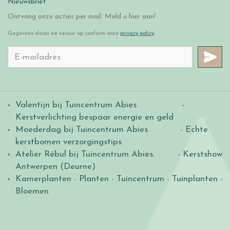
Nieuwsbrief
Ontvang onze acties per mail. Meld u hier aan!
Gegevens slaan we secuur op conform onze
privacy policy
.
Valentijn bij Tuincentrum Abies
.
-
Kerstverlichting bespaar energie en geld
Moederdag bij Tuincentrum Abies
. -
Echte
kerstbomen verzorgingstips
Atelier Rébul bij Tuincentrum Abies.
- Kerstshow
Antwerpen (Deurne)
Kamerplanten
-
Planten
-
Tuincentrum
-
Tuinplanten
-
Bloemen