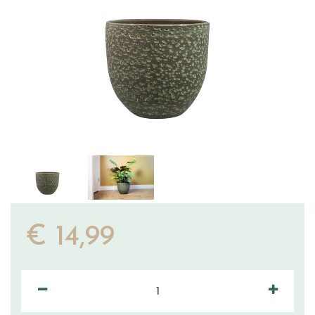
€
14
,
99