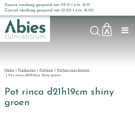
G
Deurne vandaag geopend van
09:15
t.e.m.
18:15
a
Zoersel vandaag geopend van
10:00
t.e.m.
18:00
n
a
a
r
c
o
n
t
Home
Producten
Potterie
Potten voor binnen
e
Pot rinca d21h19cm shiny groen
n
t
Pot rinca d21h19cm shiny
groen