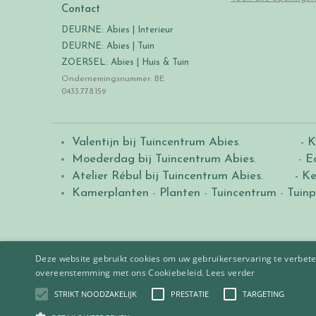
Contact
DEURNE: Abies | Interieur
DEURNE: Abies | Tuin
ZOERSEL: Abies | Huis & Tuin
Ondernemingsnummer: BE
0433.778.159
Valentijn bij Tuincentrum Abies
.
- K
Moederdag bij Tuincentrum Abies
. -
E
Atelier Rébul bij Tuincentrum Abies.
- Ke
Kamerplanten
-
Planten
-
Tuincentrum
-
Tuinp
Deze website gebruikt cookies om uw gebruikerservaring te verbeter
overeenstemming met ons Cookiebeleid.
Lees verder
STRIKT NOODZAKELIJK
PRESTATIE
TARGETING
© 2021
Tuincentrum Abies
.
|
Green Solutions