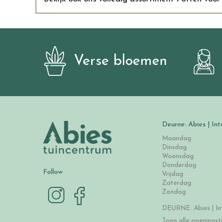
Verse bloemen
Deurne: Abies | Int
Maandag
Dinsdag
Woensdag
Donderdag
Follow
Vrijdag
Zaterdag
Zondag
DEURNE: Abies | Int
Toon alle openingst