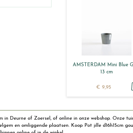
AMSTERDAM Mini Blue G
13 cm
€
9
,
95
m in Deurne of Zoersel, of online in onze webshop. Onze tu
gem en omliggende plaatsen. Koop Pot jille d16h15cm goud 
binnen online of in de winkel.