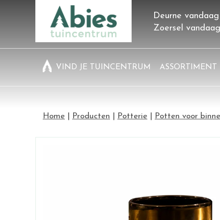
Ga
Deurne vandaag
naar
Zoersel vandaa
content
VIND JE TUINCENTRUM
ASSORTIMENT
Home
Producten
Potterie
Potten voor binn