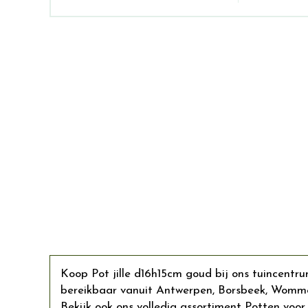
Koop Pot jille d16h15cm goud bij ons tuincentru
bereikbaar vanuit Antwerpen, Borsbeek, Wommel
Bekijk ook ons volledig assortiment Potten voor 