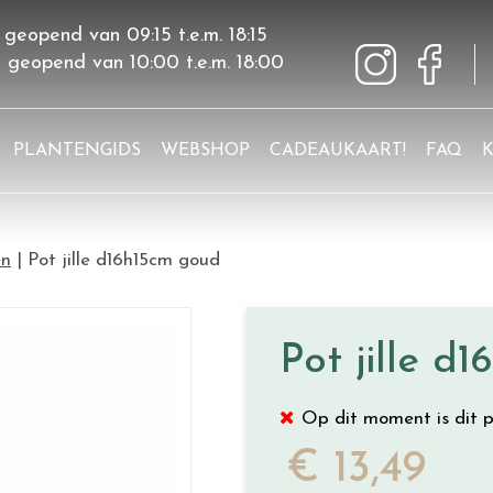
 geopend van
09:15
t.e.m.
18:15
g geopend van
10:00
t.e.m.
18:00
PLANTENGIDS
WEBSHOP
CADEAUKAART!
FAQ
en
Pot jille d16h15cm goud
Pot jille d
Op dit moment is dit p
€
13
,
49