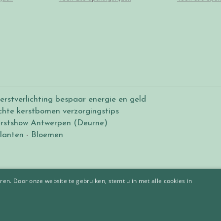
erstverlichting bespaar energie en geld
chte kerstbomen verzorgingstips
rstshow Antwerpen (Deurne)
lanten
-
Bloemen
en. Door onze website te gebruiken, stemt u in met alle cookies in