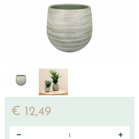
€
12
,
49