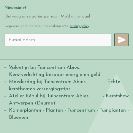
Nieuwsbrief
Ontvang onze acties per mail. Meld u hier aan!
Gegevens slaan we secuur op conform onze
privacy policy
.
Valentijn bij Tuincentrum Abies
.
-
Kerstverlichting bespaar energie en geld
Moederdag bij Tuincentrum Abies
. -
Echte
kerstbomen verzorgingstips
Atelier Rébul bij Tuincentrum Abies.
- Kerstshow
Antwerpen (Deurne)
Kamerplanten
-
Planten
-
Tuincentrum
-
Tuinplanten
-
Bloemen