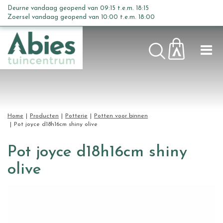
G
Deurne vandaag geopend van
09:15
t.e.m.
18:15
a
Zoersel vandaag geopend van
10:00
t.e.m.
18:00
n
a
a
r
c
o
n
t
Home
Producten
Potterie
Potten voor binnen
e
Pot joyce d18h16cm shiny olive
n
t
Pot joyce d18h16cm shiny
olive