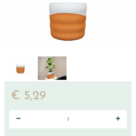
€
5
,
29