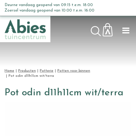
G
Deurne vandaag geopend van
09:15
t.e.m.
18:00
a
Zoersel vandaag geopend van
10:00
t.e.m.
16:00
n
a
a
r
c
o
n
t
Home
Producten
Potterie
Potten voor binnen
e
Pot odin d11h11cm wit/terra
n
t
Pot odin d11h11cm wit/terra