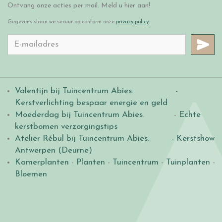
Ontvang onze acties per mail. Meld u hier aan!
Gegevens slaan we secuur op conform onze
privacy policy
.
Valentijn bij Tuincentrum Abies
.
-
Kerstverlichting bespaar energie en geld
Moederdag bij Tuincentrum Abies
. -
Echte
kerstbomen verzorgingstips
Atelier Rébul bij Tuincentrum Abies.
- Kerstshow
Antwerpen (Deurne)
Kamerplanten
-
Planten
-
Tuincentrum
-
Tuinplanten
-
Bloemen