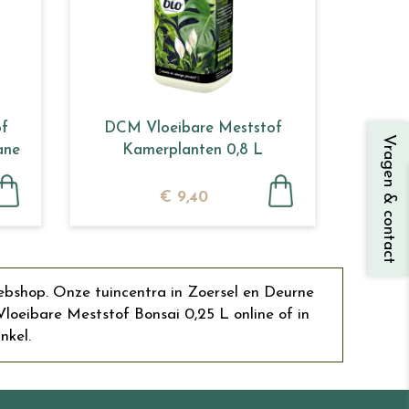
f
DCM Vloeibare Meststof
Vragen & contact
ane
Kamerplanten 0,8 L
€
9
,
40
ebshop. Onze tuincentra in Zoersel en Deurne
eibare Meststof Bonsai 0,25 L online of in
nkel.