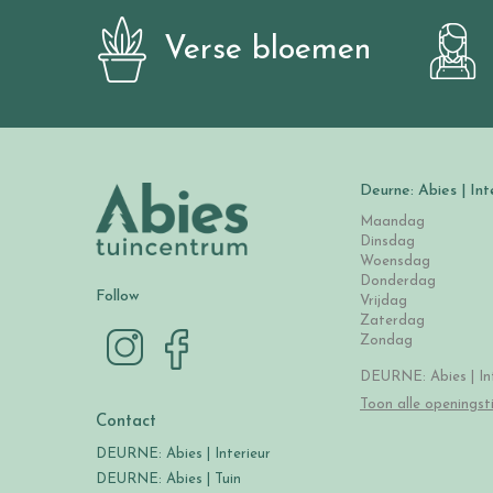
Verse bloemen
Deurne: Abies | Int
Maandag
Dinsdag
Woensdag
Donderdag
Follow
Vrijdag
Zaterdag
Zondag
DEURNE: Abies | Int
Toon alle openingst
Contact
DEURNE: Abies | Interieur
DEURNE: Abies | Tuin