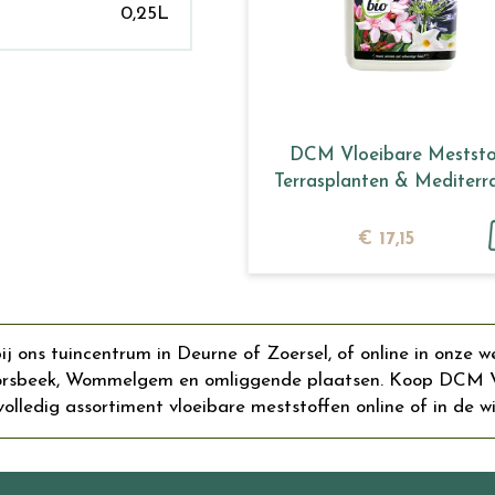
0,25L
DCM Vloeibare Meststo
Terrasplanten & Mediterr
Planten …
€
17
,
15
 ons tuincentrum in Deurne of Zoersel, of online in onze w
Borsbeek, Wommelgem en omliggende plaatsen. Koop DCM Vlo
olledig assortiment vloeibare meststoffen online of in de wi