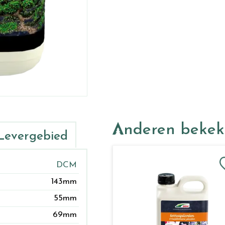
Anderen beke
Levergebied
DCM
143mm
55mm
69mm