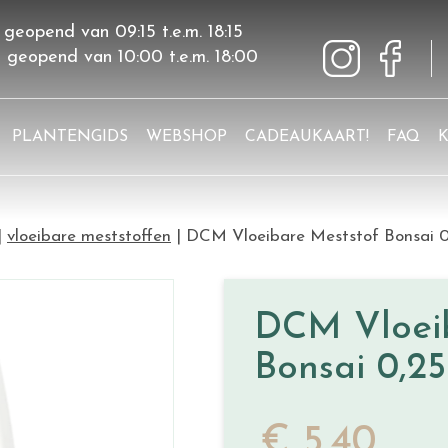
 geopend van
09:15
t.e.m.
18:15
g geopend van
10:00
t.e.m.
18:00
PLANTENGIDS
WEBSHOP
CADEAUKAART!
FAQ
vloeibare meststoffen
DCM Vloeibare Meststof Bonsai 0
DCM Vloeib
Bonsai 0,25
€
5
,
40