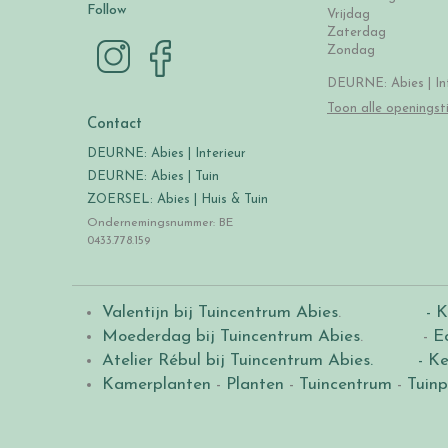
Follow
Vrijdag
Zaterdag
Zondag
DEURNE: Abies | Int
Toon alle openingst
Contact
DEURNE: Abies | Interieur
DEURNE: Abies | Tuin
ZOERSEL: Abies | Huis & Tuin
Ondernemingsnummer: BE
0433.778.159
Valentijn bij Tuincentrum Abies
.
- K
Moederdag bij Tuincentrum Abies
. -
E
Atelier Rébul bij Tuincentrum Abies.
- Ke
Kamerplanten
-
Planten
-
Tuincentrum
-
Tuinp