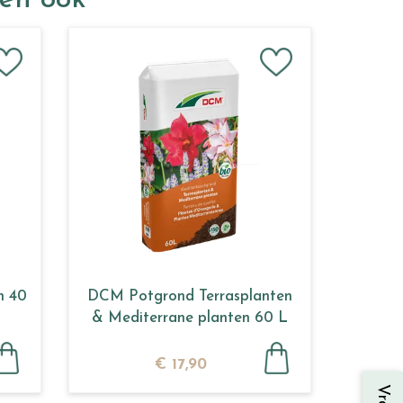
ken ook
n 40
DCM Potgrond Terrasplanten
& Mediterrane planten 60 L
€
17
,
90