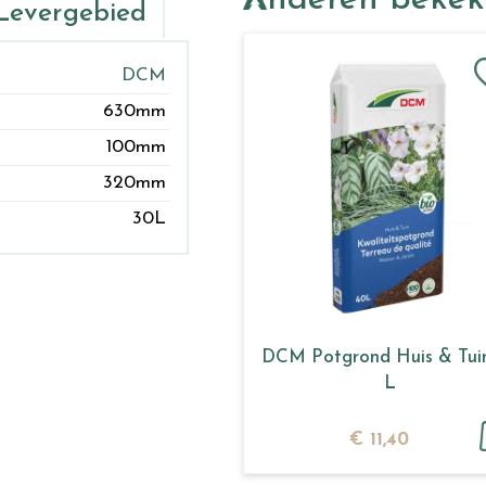
Anderen beke
Levergebied
DCM
630mm
100mm
320mm
30L
DCM Potgrond Huis & Tui
L
€
11
,
40