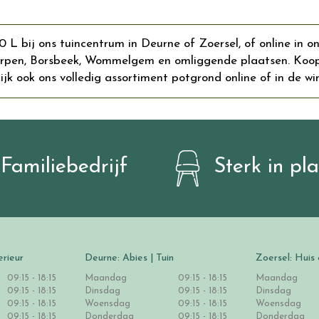
L bij ons tuincentrum in Deurne of Zoersel, of online in o
erpen, Borsbeek, Wommelgem en omliggende plaatsen. Koop
ijk ook ons volledig assortiment potgrond online of in de win
Familiebedrijf
Sterk in pl
erieur
Deurne: Abies | Tuin
Zoersel: Huis 
09:15 - 18:15
Maandag
09:15 - 18:15
Maandag
09:15 - 18:15
Dinsdag
09:15 - 18:15
Dinsdag
09:15 - 18:15
Woensdag
09:15 - 18:15
Woensdag
09:15 - 18:15
Donderdag
09:15 - 18:15
Donderdag