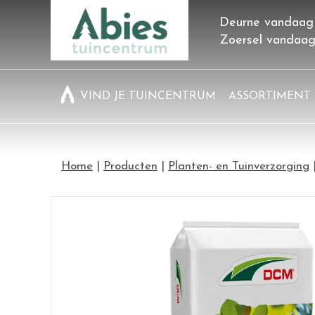
Ga
Deurne vandaag
naar
Zoersel vandaa
content
VIND JE TUINCENTRUM
ASSORTIMENT
Home
Producten
Planten- en Tuinverzorging