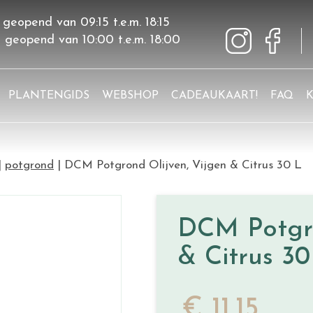
 geopend van
09:15
t.e.m.
18:15
g geopend van
10:00
t.e.m.
18:00
PLANTENGIDS
WEBSHOP
CADEAUKAART!
FAQ
potgrond
DCM Potgrond Olijven, Vijgen & Citrus 30 L
DCM Potgro
& Citrus 30
€
11
,
15