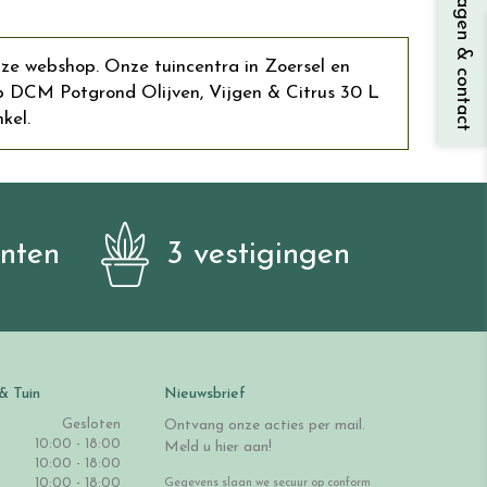
Vragen & contact
nze webshop. Onze tuincentra in Zoersel en
 DCM Potgrond Olijven, Vijgen & Citrus 30 L
kel.
anten
3 vestigingen
& Tuin
Nieuwsbrief
Gesloten
Ontvang onze acties per mail.
10:00 - 18:00
Meld u hier aan!
10:00 - 18:00
10:00 - 18:00
Gegevens slaan we secuur op conform