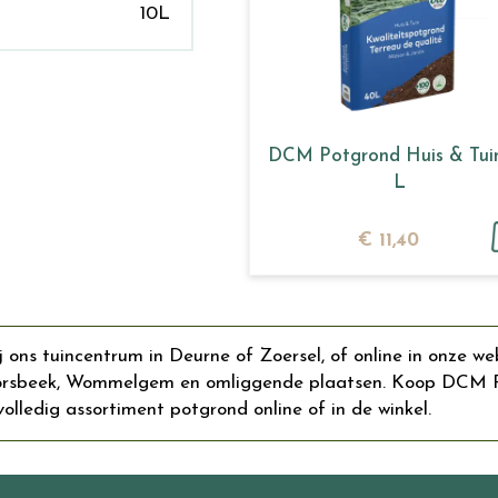
10L
DCM Potgrond Huis & Tui
L
€
11
,
40
ns tuincentrum in Deurne of Zoersel, of online in onze we
Borsbeek, Wommelgem en omliggende plaatsen. Koop DCM Po
olledig assortiment potgrond online of in de winkel.