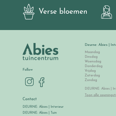
Verse bloemen
Deurne: Abies | Int
Maandag
Dinsdag
Woensdag
Donderdag
Follow
Vrijdag
Zaterdag
Zondag
DEURNE: Abies | Int
Toon alle openingst
Contact
DEURNE: Abies | Interieur
DEURNE: Abies | Tuin