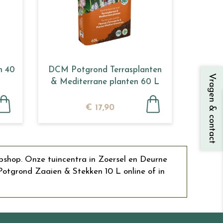
n 40
DCM Potgrond Terrasplanten
Vragen & contact
& Mediterrane planten 60 L
€
17
,
90
bshop. Onze tuincentra in Zoersel en Deurne
tgrond Zaaien & Stekken 10 L online of in