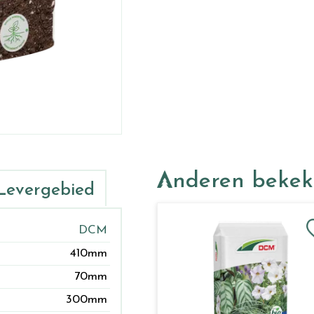
Anderen beke
Levergebied
DCM
410mm
70mm
300mm