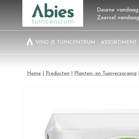
Ga
Deurne vandaag
naar
Zoersel vandaa
content
VIND JE TUINCENTRUM
ASSORTIMENT
Home
Producten
Planten- en Tuinverzorging