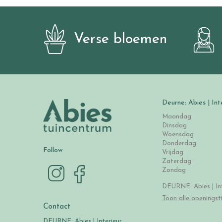
Verse bloemen
Deurne: Abies | Int
Maandag
Dinsdag
Woensdag
Donderdag
Follow
Vrijdag
Zaterdag
Zondag
DEURNE: Abies | Int
Toon alle openingst
Contact
DEURNE: Abies | Interieur