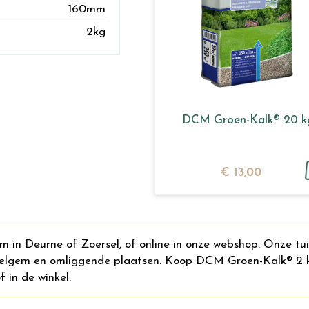
160mm
2kg
DCM Groen-Kalk® 20 k
€
13
,
00
in Deurne of Zoersel, of online in onze webshop. Onze tui
lgem en omliggende plaatsen. Koop DCM Groen-Kalk® 2 kg o
f in de winkel.