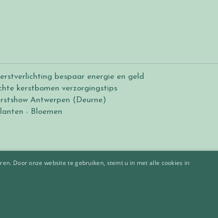
erstverlichting bespaar energie en geld
chte kerstbomen verzorgingstips
rstshow Antwerpen (Deurne)
lanten
-
Bloemen
en. Door onze website te gebruiken, stemt u in met alle cookies in
g