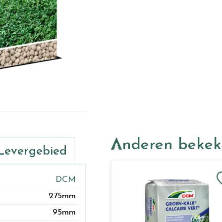
Anderen beke
Levergebied
DCM
275mm
95mm