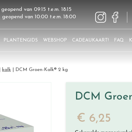
 geopend van
09:15
t.e.m.
18:15
g geopend van
10:00
t.e.m.
18:00
PLANTENGIDS
WEBSHOP
CADEAUKAART!
FAQ
kalk
DCM Groen-Kalk® 2 kg
DCM Groen
€
6
,
25