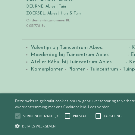
DEURNE: Abies | Tuin
ZOERSEL: Abies | Huis & Tuin
Ondernemingsnummer: BE
0433.778.159
Valentijn bij Tuincentrum Abies
.
- K
Moederdag bij Tuincentrum Abies
. -
E
Atelier Rébul bij Tuincentrum Abies.
- Ke
Kamerplanten
-
Planten
-
Tuincentrum
-
Tuinp
Deze website gebruikt cookies om uw gebruikerservaring te verbeter
overeenstemming met ons Cookiebeleid.
Lees verder
STRIKT NOODZAKELIJK
PRESTATIE
TARGETING
© 2021
Tuincentrum Abies
.
|
Green Solutions
DCM Groen-Kalk® 2 k
DETAILS WEERGEVEN