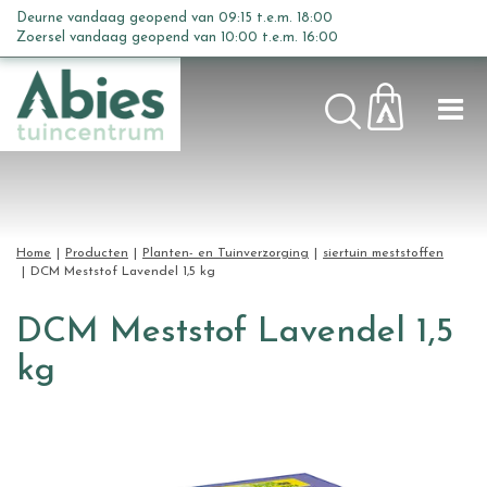
G
Deurne vandaag geopend van
09:15
t.e.m.
18:00
a
Zoersel vandaag geopend van
10:00
t.e.m.
16:00
n
a
a
r
c
o
n
t
Home
Producten
Planten- en Tuinverzorging
siertuin meststoffen
e
DCM Meststof Lavendel 1,5 kg
n
t
DCM Meststof Lavendel 1,5
kg