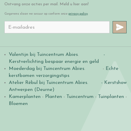
Ontvang onze acties per mail. Meld u hier aan!
Gegevens slaan we secuur op conform onze
privacy policy
.
Valentijn bij Tuincentrum Abies
.
-
Kerstverlichting bespaar energie en geld
Moederdag bij Tuincentrum Abies
. -
Echte
kerstbomen verzorgingstips
Atelier Rébul bij Tuincentrum Abies.
- Kerstshow
Antwerpen (Deurne)
Kamerplanten
-
Planten
-
Tuincentrum
-
Tuinplanten
-
Bloemen