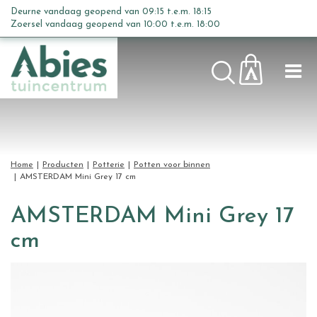
G
Deurne vandaag geopend van
09:15
t.e.m.
18:15
a
Zoersel vandaag geopend van
10:00
t.e.m.
18:00
n
a
a
r
c
o
n
t
Home
Producten
Potterie
Potten voor binnen
e
AMSTERDAM Mini Grey 17 cm
n
t
AMSTERDAM Mini Grey 17
cm