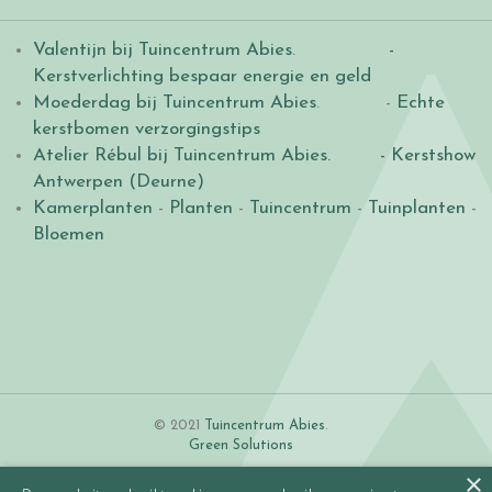
Valentijn bij Tuincentrum Abies
.
-
Kerstverlichting bespaar energie en geld
Moederdag bij Tuincentrum Abies
. -
Echte
kerstbomen verzorgingstips
Atelier Rébul bij Tuincentrum Abies.
- Kerstshow
Antwerpen (Deurne)
Kamerplanten
-
Planten
-
Tuincentrum
-
Tuinplanten
-
Bloemen
© 2021
Tuincentrum Abies
.
Green Solutions
×