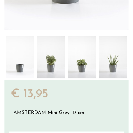
€
13
,
95
AMSTERDAM Mini Grey 17 cm