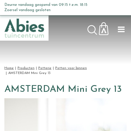
G
Deurne vandaag geopend van
09:15
t.e.m.
18:15
a
Zoersel vandaag gesloten
n
a
a
r
c
o
n
t
Home
Producten
Potterie
Potten voor binnen
e
AMSTERDAM Mini Grey 13
n
t
AMSTERDAM Mini Grey 13