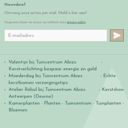
Nieuwsbrief
Ontvang onze acties per mail. Meld u hier aan!
Gegevens slaan we secuur op conform onze
privacy policy
.
Valentijn bij Tuincentrum Abies
.
-
Kerstverlichting bespaar energie en geld
Moederdag bij Tuincentrum Abies
. -
Echte
kerstbomen verzorgingstips
Atelier Rébul bij Tuincentrum Abies.
- Kerstshow
Antwerpen (Deurne)
Kamerplanten
-
Planten
-
Tuincentrum
-
Tuinplanten
-
Bloemen