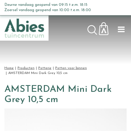
G
Deurne vandaag geopend van
09:15
t.e.m.
18:15
a
Zoersel vandaag geopend van
10:00
t.e.m.
18:00
n
a
a
r
c
o
n
t
Home
Producten
Potterie
Potten voor binnen
e
AMSTERDAM Mini Dark Grey 10,5 cm
n
t
AMSTERDAM Mini Dark
Grey 10,5 cm