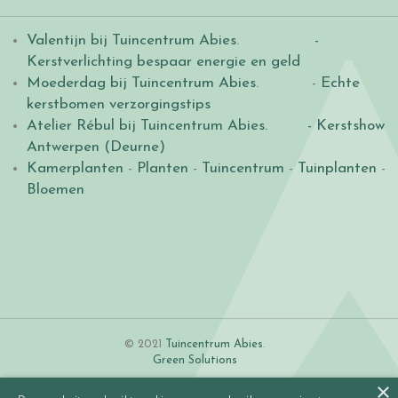
Valentijn bij Tuincentrum Abies
.
-
Kerstverlichting bespaar energie en geld
Moederdag bij Tuincentrum Abies
. -
Echte
kerstbomen verzorgingstips
Atelier Rébul bij Tuincentrum Abies.
- Kerstshow
Antwerpen (Deurne)
Kamerplanten
-
Planten
-
Tuincentrum
-
Tuinplanten
-
Bloemen
© 2021
Tuincentrum Abies
.
Green Solutions
×