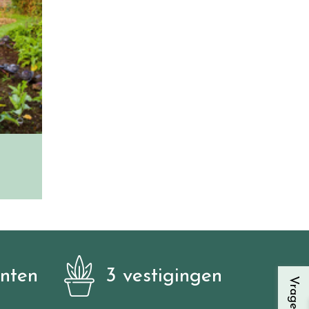
anten
3 vestigingen