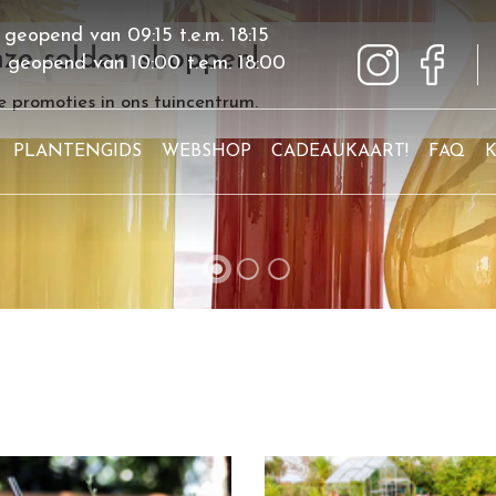
 geopend van
09:15
t.e.m.
18:15
ze solden shoppen!
g geopend van
10:00
t.e.m.
18:00
 promoties in ons tuincentrum.
PLANTENGIDS
WEBSHOP
CADEAUKAART!
FAQ