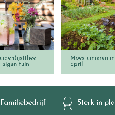
uiden(ijs)thee
Moestuinieren in
t eigen tuin
april
Familiebedrijf
Sterk in pl